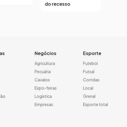
do recesso
ias
Negócios
Esporte
a
Agricultura
Futebol
Pecuária
Futsal
Cavalos
Corridas
Expo-feiras
Local
ção
Logística
Grenal
Empresas
Esporte total