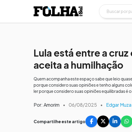
Lula está entre a cruz
aceita a humilhação
Quem acompanha este espaço sabe que leio quase to
porque considero suas opiniões e tenho alguns c
ler porque considero suas opiniões equilibradas é o
Por: Amorim
•
06/08/2025
•
Edgar Muza
Compartilhe este artigo