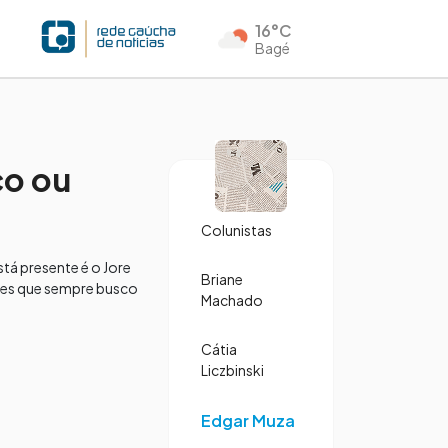
16°C
Bagé
ço ou
Colunistas
tá presente é o Jore
Briane
les que sempre busco
Machado
Cátia
Liczbinski
Edgar Muza