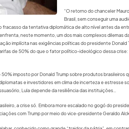
“O retorno do chanceler Mauro 
Brasil, sem conseguir uma aud
 fracasso da tentativa diplomática de alto nível antes da ent
o enfrenta, neste momento, um dos mais complexos dilemas da 
ação implícita nas exigências políticas do presidente Donald
rifas de 50% do que o fator político-ideológico dessa crise:
e 50% imposto por Donald Trump sobre produtos brasileiros 
iplomatas e investidores em clima de incerteza e estresse so
ssuasório, Lula depende da resiliência das instituições…
ileiro, a crise só. Embora more escalado no gogó do preside
ociações com Trump por meio do vice-presidente Geraldo Alc
bar, conhecido como grande “traidor da pátria”, em contra