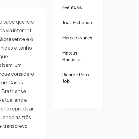
Eventuais
 sabe que leio
João Eichbaum
os via internet.
Marcelo Nunes
á presente é o
iniões e tenho
Mateus
 que
Bandeira
s bem, um
orque considero
Ricardo Peró
Job
Luiz Carlos
Braziliense.
 atual entre
ena reproduzir.
 lendo as três
 e transcrevo