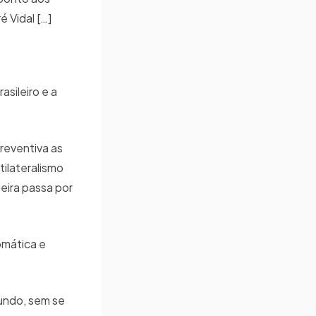
é Vidal […]
sileiro e a
reventiva as
tilateralismo
leira passa por
omática e
undo, sem se