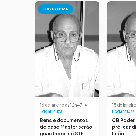
EDGAR MUZA
16 de janeiro às 12h47
•
15 de janeir
Edgar Muza
Edgar Muza
Bens e documentos
CB Poder 
do caso Master serão
pré-candi
guardados no STF,
Leão