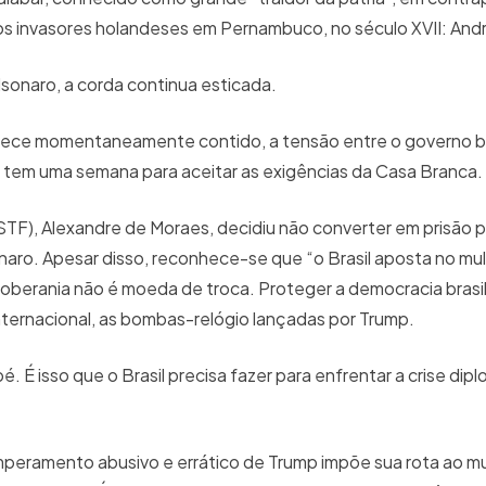
os invasores holandeses em Pernambuco, no século XVII: Andr
lsonaro, a corda continua esticada.
arece momentaneamente contido, a tensão entre o governo bra
 tem uma semana para aceitar as exigências da Casa Branca.
STF), Alexandre de Moraes, decidiu não converter em prisão p
naro. Apesar disso, reconhece-se que “o Brasil aposta no mul
. Soberania não é moeda de troca. Proteger a democracia brasi
nternacional, as bombas-relógio lançadas por Trump.
 É isso que o Brasil precisa fazer para enfrentar a crise dipl
mperamento abusivo e errático de Trump impõe sua rota ao m