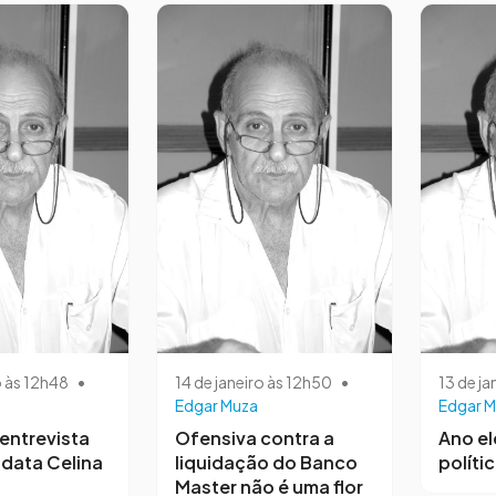
o às 12h48
•
14 de janeiro às 12h50
•
13 de ja
Edgar Muza
Edgar M
entrevista
Ofensiva contra a
Ano el
data Celina
liquidação do Banco
polític
Master não é uma flor