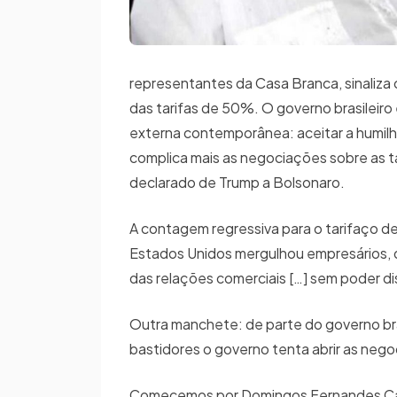
representantes da Casa Branca, sinaliza o
das tarifas de 50%. O governo brasileir
externa contemporânea: aceitar a humilh
complica mais as negociações sobre as ta
declarado de Trump a Bolsonaro.
A contagem regressiva para o tarifaço d
Estados Unidos mergulhou empresários, d
das relações comerciais […] sem poder di
Outra manchete: de parte do governo bras
bastidores o governo tenta abrir as neg
Comecemos por Domingos Fernandes Cala