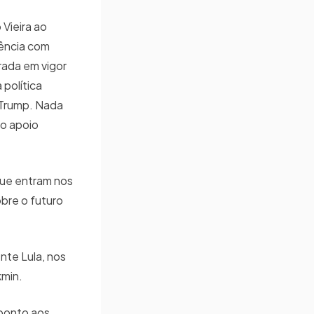
Vieira ao
iência com
rada em vigor
política
 Trump. Nada
 o apoio
que entram nos
bre o futuro
nte Lula, nos
kmin.
ponto aos