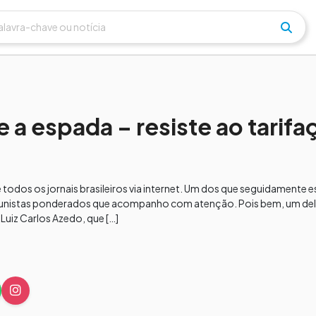
 e a espada – resiste ao tarifa
dos os jornais brasileiros via internet. Um dos que seguidamente es
olunistas ponderados que acompanho com atenção. Pois bem, um de
 Luiz Carlos Azedo, que […]