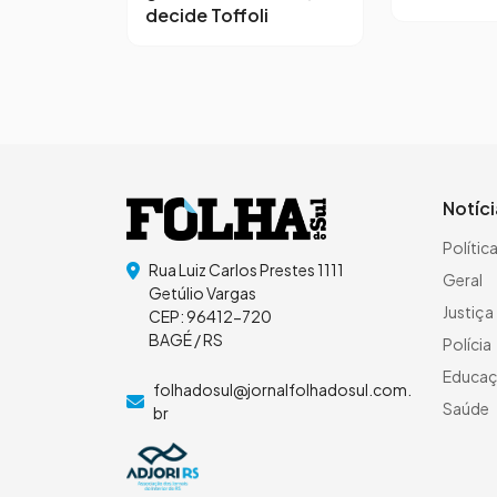
decide Toffoli
Notíc
Polític
Rua Luiz Carlos Prestes 1111
Geral
Getúlio Vargas
Justiça
CEP: 96412-720
BAGÉ / RS
Polícia
Educa
folhadosul@jornalfolhadosul.com.
Saúde
br