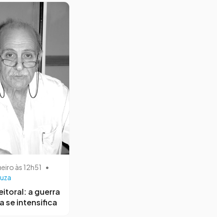
neiro às 12h51
•
uza
eitoral: a guerra
a se intensifica