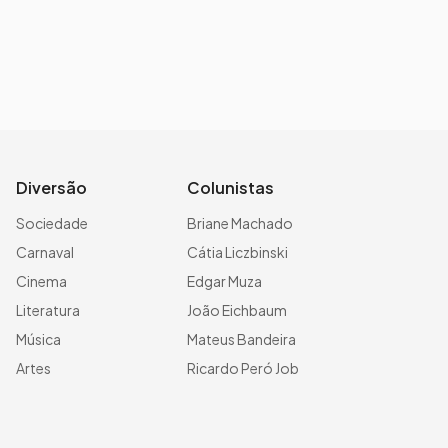
Diversão
Colunistas
Sociedade
Briane Machado
Carnaval
Cátia Liczbinski
Cinema
Edgar Muza
Literatura
João Eichbaum
Música
Mateus Bandeira
Artes
Ricardo Peró Job