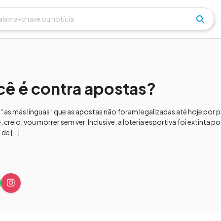
cê é contra apostas?
“as más línguas” que as apostas não foram legalizadas até hoje por p
e, creio, vou morrer sem ver. Inclusive, a loteria esportiva foi extinta 
de […]