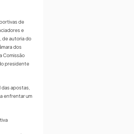
portivas de
nciadores e
 de autoria do
Câmara dos
da Comissão
do presidente
l das apostas,
ra enfrentar um
itiva