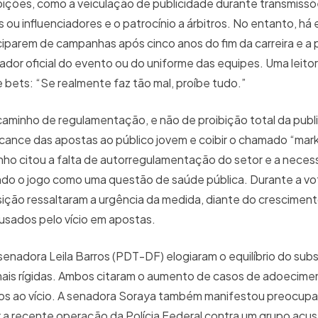
bições, como a veiculação de publicidade durante transmissõ
as ou influenciadores e o patrocínio a árbitros. No entanto, h
ciparem de campanhas após cinco anos do fim da carreira e a
dor oficial do evento ou do uniforme das equipes. Uma leitor
e bets: “Se realmente faz tão mal, proíbe tudo.”
caminho de regulamentação, e não de proibição total da publi
lcance das apostas ao público jovem e coibir o chamado “mar
ho citou a falta de autorregulamentação do setor e a neces
cando o jogo como uma questão de saúde pública. Durante a v
ção ressaltaram a urgência da medida, diante do crescimen
sados pelo vício em apostas.
nadora Leila Barros (PDT-DF) elogiaram o equilíbrio do subst
mais rígidas. Ambos citaram o aumento de casos de adoecime
ados ao vício. A senadora Soraya também manifestou preocup
 a recente operação da Polícia Federal contra um grupo acu