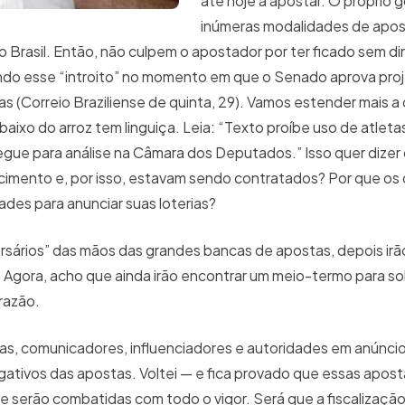
até hoje a apostar. O próprio
inúmeras modalidades de apo
o Brasil. Então, não culpem o apostador por ter ficado sem di
zendo esse “introito” no momento em que o Senado aprova pro
 (Correio Braziliense de quinta, 29). Vamos estender mais a
aixo do arroz tem linguiça. Leia: “Texto proíbe uso de atletas
egue para análise na Câmara dos Deputados.” Isso quer dizer 
cimento e, por isso, estavam sendo contratados? Por que os
ades para anunciar suas loterias?
ersários” das mãos das grandes bancas de apostas, depois irã
 Agora, acho que ainda irão encontrar um meio-termo para so
 razão.
stas, comunicadores, influenciadores e autoridades em anúnci
egativos das apostas. Voltei — e fica provado que essas apos
 serão combatidas com todo o vigor. Será que a fiscalização 