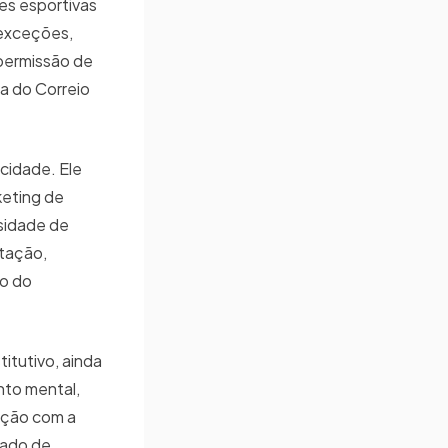
es esportivas
á exceções,
 permissão de
a do Correio
cidade. Ele
keting de
sidade de
otação,
to do
itutivo, ainda
nto mental,
ação com a
sado de