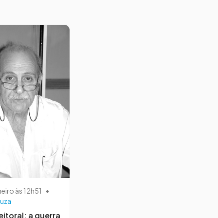
neiro às 12h51
•
uza
eitoral: a guerra