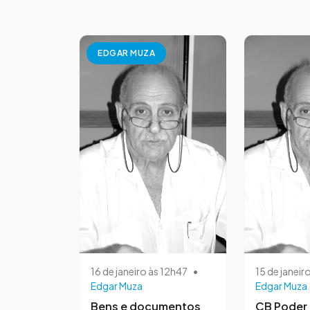
EDGAR MUZA
16 de janeiro às 12h47
•
15 de janeir
Edgar Muza
Edgar Muza
Bens e documentos
CB Poder 