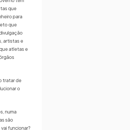
 governo tem
stas que
nheiro para
jeto que
 divulgação
, artistas e
que atletas e
 órgãos
o tratar de
lucionar o
os, numa
tas são
vai funcionar?