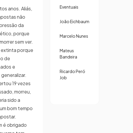
Eventuais
os anos. Aliás,
 apostas não
João Eichbaum
 pressão da
cético, porque
Marcelo Nunes
u morrer sem ver.
oi extinta porque
Mateus
Bandeira
ão de
tados e
Ricardo Peró
 generalizar.
Job
rtou 19 vezes
essado, morreu,
eria sido a
or um bom tempo
apostar.
m é obrigado