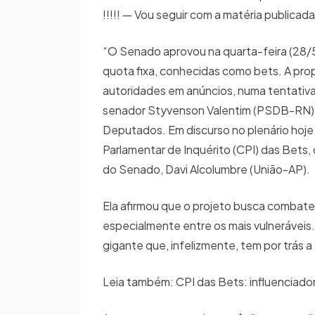
!!!!! — Vou seguir com a matéria publicad
“O Senado aprovou na quarta-feira (28/5
quota fixa, conhecidas como bets. A prop
autoridades em anúncios, numa tentativa 
senador Styvenson Valentim (PSDB-RN) e
Deputados. Em discurso no plenário hoje
Parlamentar de Inquérito (CPI) das Bets
do Senado, Davi Alcolumbre (União-AP).
Ela afirmou que o projeto busca combater
especialmente entre os mais vulneráveis
gigante que, infelizmente, tem por trás 
Leia também: CPI das Bets: influenciad