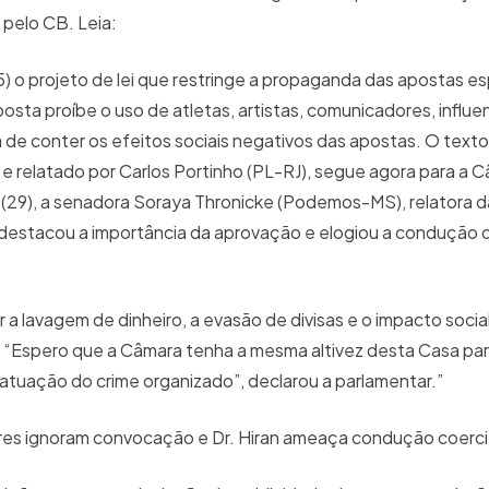
a pelo CB. Leia:
) o projeto de lei que restringe a propaganda das apostas es
osta proíbe o uso de atletas, artistas, comunicadores, influe
de conter os efeitos sociais negativos das apostas. O texto,
 relatado por Carlos Portinho (PL-RJ), segue agora para a 
 (29), a senadora Soraya Thronicke (Podemos-MS), relatora 
, destacou a importância da aprovação e elogiou a condução 
 a lavagem de dinheiro, a evasão de divisas e o impacto socia
. “Espero que a Câmara tenha a mesma altivez desta Casa pa
a atuação do crime organizado”, declarou a parlamentar.”
ores ignoram convocação e Dr. Hiran ameaça condução coerc