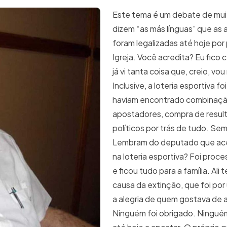
Este tema é um debate de muit
dizem “as más línguas” que as
foram legalizadas até hoje por
Igreja. Você acredita? Eu fico 
já vi tanta coisa que, creio, vo
Inclusive, a loteria esportiva f
haviam encontrado combinaç
apostadores, compra de resul
políticos por trás de tudo. Sem
Lembram do deputado que ace
na loteria esportiva? Foi proc
e ficou tudo para a família. Ali t
causa da extinção, que foi p
a alegria de quem gostava de 
Ninguém foi obrigado. Ningué