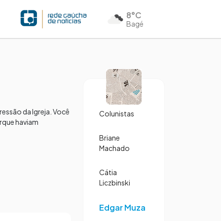
8°C
Bagé
ressão da Igreja. Você
Colunistas
porque haviam
Briane
Machado
Cátia
Liczbinski
Edgar Muza