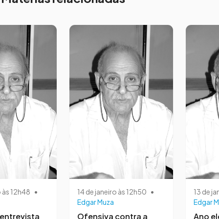
o às 12h48
•
14 de janeiro às 12h50
•
13 de ja
Edgar Muza
Edgar M
entrevista
Ofensiva contra a
Ano el