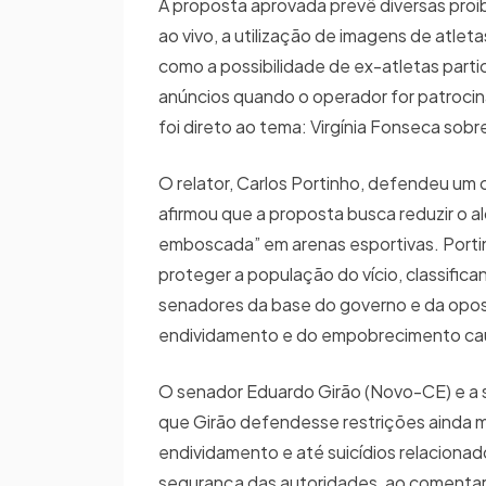
A proposta aprovada prevê diversas proi
ao vivo, a utilização de imagens de atlet
como a possibilidade de ex-atletas parti
anúncios quando o operador for patrocina
foi direto ao tema: Virgínia Fonseca sobr
O relator, Carlos Portinho, defendeu um 
afirmou que a proposta busca reduzir o a
emboscada” em arenas esportivas. Portin
proteger a população do vício, classifi
senadores da base do governo e da oposi
endividamento e do empobrecimento cau
O senador Eduardo Girão (Novo-CE) e a se
que Girão defendesse restrições ainda 
endividamento e até suicídios relacion
segurança das autoridades, ao comentar