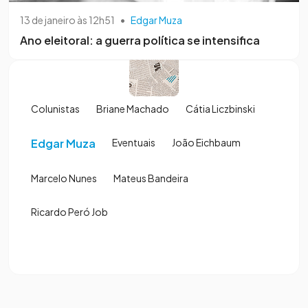
13 de janeiro às 12h51
•
Edgar Muza
Ano eleitoral: a guerra política se intensifica
Colunistas
Briane Machado
Cátia Liczbinski
Edgar Muza
Eventuais
João Eichbaum
Marcelo Nunes
Mateus Bandeira
Ricardo Peró Job