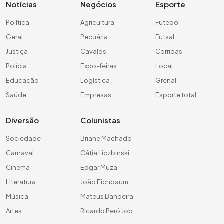
Notícias
Negócios
Esporte
Política
Agricultura
Futebol
Geral
Pecuária
Futsal
Justiça
Cavalos
Corridas
Polícia
Expo-feiras
Local
Educação
Logística
Grenal
Saúde
Empresas
Esporte total
Diversão
Colunistas
Sociedade
Briane Machado
Carnaval
Cátia Liczbinski
Cinema
Edgar Muza
Literatura
João Eichbaum
Música
Mateus Bandeira
Artes
Ricardo Peró Job