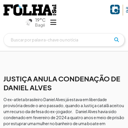
19°C
Bagé
JUSTIÇA ANULA CONDENAÇÃO DE
DANIEL ALVES
O ex-atleta brasileiro Daniel Alves já estava em liberdade
provisória desde o ano passado, quando a Justiça catalã aceitou
um recurso da defesa do ex-jogador. Daniel Alves havia sido
condenado em fevereiro de 2024 a quatro anos e meio de prisão
por estuprar uma mulher no banheiro de uma boate em