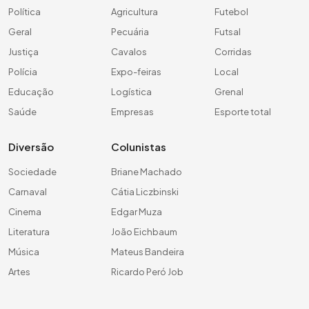
Política
Agricultura
Futebol
Geral
Pecuária
Futsal
Justiça
Cavalos
Corridas
Polícia
Expo-feiras
Local
Educação
Logística
Grenal
Saúde
Empresas
Esporte total
Diversão
Colunistas
Sociedade
Briane Machado
Carnaval
Cátia Liczbinski
Cinema
Edgar Muza
Literatura
João Eichbaum
Música
Mateus Bandeira
Artes
Ricardo Peró Job