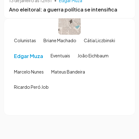
13 de janeiro às 12h51
•
Edgar Muza
Ano eleitoral: a guerra política se intensifica
Colunistas
Briane Machado
Cátia Liczbinski
Edgar Muza
Eventuais
João Eichbaum
Marcelo Nunes
Mateus Bandeira
Ricardo Peró Job