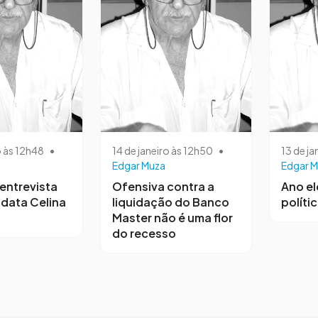
o às 12h48
•
14 de janeiro às 12h50
•
13 de ja
Edgar Muza
Edgar M
entrevista
Ofensiva contra a
Ano el
data Celina
liquidação do Banco
polític
Master não é uma flor
do recesso