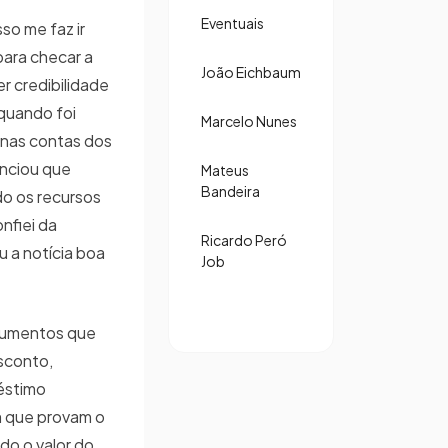
Eventuais
so me faz ir
para checar a
João Eichbaum
er credibilidade
 quando foi
Marcelo Nunes
 nas contas dos
nciou que
Mateus
Bandeira
do os recursos
nfiei da
Ricardo Peró
 a notícia boa
Job
cumentos que
sconto,
réstimo
 que provam o
do o valor do