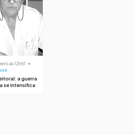
neiro às 12h51
•
uza
eitoral: a guerra
a se intensifica