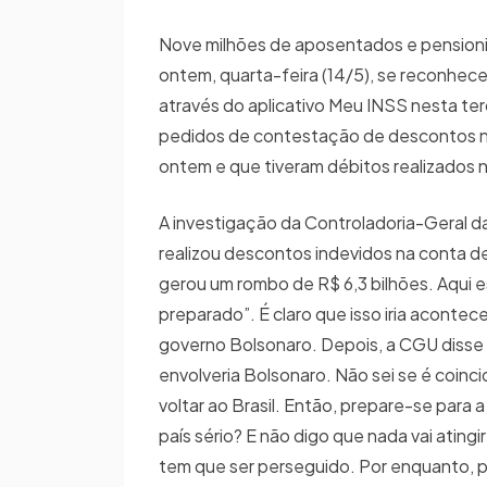
Nove milhões de aposentados e pensionist
ontem, quarta-feira (14/5), se reconhec
através do aplicativo Meu INSS nesta ter
pedidos de contestação de descontos não
ontem e que tiveram débitos realizados
A investigação da Controladoria-Geral d
realizou descontos indevidos na conta d
gerou um rombo de R$ 6,3 bilhões. Aqui e
preparado”. É claro que isso iria acont
governo Bolsonaro. Depois, a CGU disse
envolveria Bolsonaro. Não sei se é coinci
voltar ao Brasil. Então, prepare-se para a
país sério? E não digo que nada vai ating
tem que ser perseguido. Por enquanto, pa