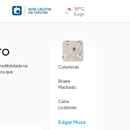
19°C
Bagé
TO
redibilidade na
Colunistas
iou que
Briane
Machado
Cátia
Liczbinski
Edgar Muza