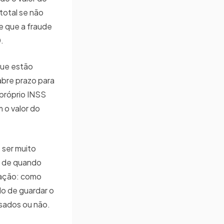
total se não
e que a fraude
0.
que estão
bre prazo para
próprio INSS
 o valor do
 ser muito
o de quando
eração: como
o de guardar o
esados ou não.