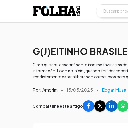
G(J)EITINHO BRASIL
Claro que sou desconfiado, e isso me faz ir atrás de
informação. Logo no início, quando foi “descober
imediatamente estaria liberando os recursos para q
Por: Amorim
•
15/05/2025
•
Edgar Muza
Compartilhe este artigo