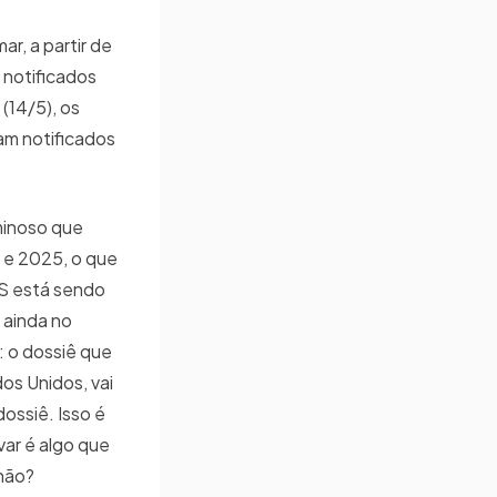
r, a partir de
 notificados
(14/5), os
am notificados
minoso que
 e 2025, o que
SS está sendo
 ainda no
 o dossiê que
os Unidos, vai
dossiê. Isso é
var é algo que
 não?