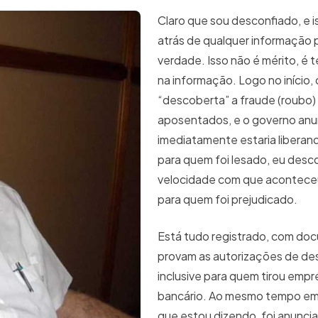
Claro que sou desconfiado, e is
atrás de qualquer informação 
verdade. Isso não é mérito, é t
na informação. Logo no início,
“descoberta” a fraude (roubo)
aposentados, e o governo anu
imediatamente estaria liberan
para quem foi lesado, eu desco
velocidade com que aconteceu
para quem foi prejudicado.
Está tudo registrado, com do
provam as autorizações de de
inclusive para quem tirou emp
bancário. Ao mesmo tempo em
que estou dizendo, foi anuncia