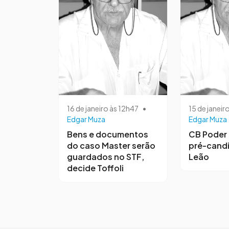
16 de janeiro às 12h47
•
15 de janeir
Edgar Muza
Edgar Muza
Bens e documentos
CB Poder 
do caso Master serão
pré-candi
guardados no STF,
Leão
decide Toffoli