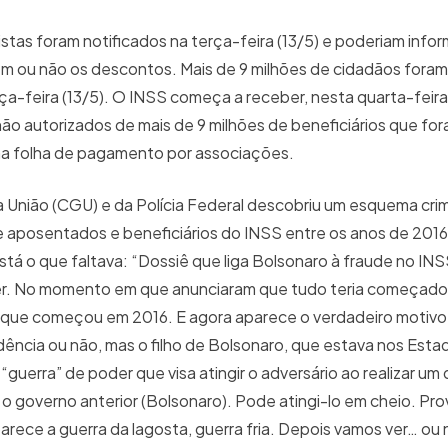
as foram notificados na terça-feira (13/5) e poderiam informa
em ou não os descontos. Mais de 9 milhões de cidadãos foram
ça-feira (13/5). O INSS começa a receber, nesta quarta-feira 
 autorizados de mais de 9 milhões de beneficiários que for
 na folha de pagamento por associações.
a União (CGU) e da Polícia Federal descobriu um esquema cri
e aposentados e beneficiários do INSS entre os anos de 2016
stá o que faltava: “Dossiê que liga Bolsonaro à fraude no IN
ecer. No momento em que anunciaram que tudo teria começado
 que começou em 2016. E agora aparece o verdadeiro motivo:
dência ou não, mas o filho de Bolsonaro, que estava nos Estad
 “guerra” de poder que visa atingir o adversário ao realizar um 
ir o governo anterior (Bolsonaro). Pode atingi-lo em cheio. Pro
rece a guerra da lagosta, guerra fria. Depois vamos ver… ou