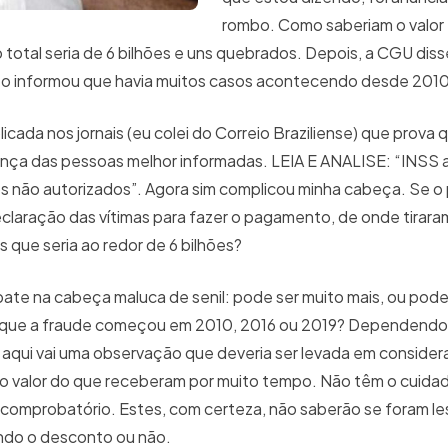
rombo. Como saberiam o valor 
total seria de 6 bilhões e uns quebrados. Depois, a CGU diss
ito informou que havia muitos casos acontecendo desde 201
ada nos jornais (eu colei do Correio Braziliense) que prova 
nça das pessoas melhor informadas. LEIA E ANALISE: “INSS a
 não autorizados”. Agora sim complicou minha cabeça. Se o 
claração das vítimas para fazer o pagamento, de onde tiraram
 que seria ao redor de 6 bilhões?
ate na cabeça maluca de senil: pode ser muito mais, ou pode
u que a fraude começou em 2010, 2016 ou 2019? Dependend
 E aqui vai uma observação que deveria ser levada em consid
 valor do que receberam por muito tempo. Não têm o cuidad
o comprobatório. Estes, com certeza, não saberão se foram l
ndo o desconto ou não.