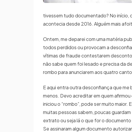
tivessem tudo documentado? No início, o 
acontecia desde 2016. Alguém mais afo
Ontem, me deparei com uma matéria public
todos perdidos ou provocam a desconfia
vítimas de fraude contestarem descontos
não sabe quem foi lesado e precisa da de
rombo para anunciarem aos quatro cantos
E aqui entra outra desconfiança que me b
menos. Devo acreditar em quem afirmo
iniciou o “rombo”, pode ser muito maior.
muitas pessoas sabem, poucas guardam o
extrato ou seja lá o que for o document
Se assinaram algum documento autoriza