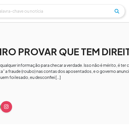
EIRO PROVAR QUE TEM DIREI
 qualquer informação para checar a verdade. Isso não é mérito, é ter c
ta” a fraude (roubo) nas contas dos aposentados, e o governo anunc
uem foi lesado, eu desconfiei […]