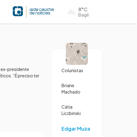
8°C
Bagé
 ex-presidente
Colunistas
icos. “É preciso ter
Briane
Machado
Cátia
Liczbinski
Edgar Muza