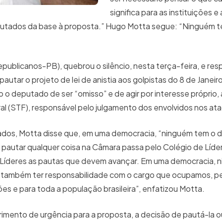
significa para as instituições 
putados da base à proposta.” Hugo Motta segue: “Ninguém te
ublicanos-PB), quebrou o silêncio, nesta terça-feira, e re
tar o projeto de lei de anistia aos golpistas do 8 de Janeiro
o deputado de ser “omisso” e de agir por interesse próprio, 
l (STF), responsável pelo julgamento dos envolvidos nos a
ados, Motta disse que, em uma democracia, “ninguém tem o di
de pautar qualquer coisa na Câmara passa pelo Colégio de Líde
e Líderes as pautas que devem avançar. Em uma democracia, 
iso também ter responsabilidade com o cargo que ocupamos, 
ções e para toda a população brasileira”, enfatizou Motta.
mento de urgência para a proposta, a decisão de pautá-la o