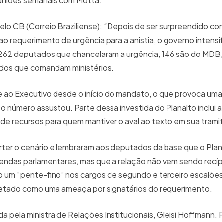
euniões semanais com Motta.
pelo CB (Correio Braziliense): “Depois de ser surpreendido c
 requerimento de urgência para a anistia, o governo intensif
os 262 deputados que chancelaram a urgência, 146 são do MDB,
tidos que comandam ministérios.
ao Executivo desde o início do mandato, o que provoca uma
número assustou. Parte dessa investida do Planalto inclui a
e de recursos para quem mantiver o aval ao texto em sua tram
rter o cenário e lembraram aos deputados da base que o Plana
mendas parlamentares, mas que a relação não vem sendo rec
 um “pente-fino” nos cargos de segundo e terceiro escalõe
erpretado como uma ameaça por signatários do requerimento.
ada pela ministra de Relações Institucionais, Gleisi Hoffmann.