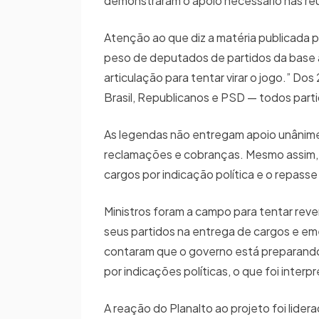
demonstraram o apoio necessário nas r
Atenção ao que diz a matéria publicada 
peso de deputados de partidos da base ao
articulação para tentar virar o jogo.” D
Brasil, Republicanos e PSD — todos par
As legendas não entregam apoio unânime 
reclamações e cobranças. Mesmo assim, o 
cargos por indicação política e o repass
Ministros foram a campo para tentar reve
seus partidos na entrega de cargos e e
contaram que o governo está preparando
por indicações políticas, o que foi int
A reação do Planalto ao projeto foi lider