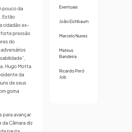
Eventuais
m pouco da
. Estão
João Eichbaum
a cidadão ex-
 forte pressão
Marcelo Nunes
ores do
 adversários
Mateus
Bandeira
nsabilidade”,
ra, Hugo Motta.
Ricardo Peró
esidente da
Job
guns de seus
com goma
s para avançar
e da Câmara diz
ada pauta