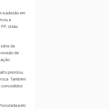
om a adesão em
icou a
 PP, União
 série de
 revisão de
itação.
lto priorizou
íproca. Também
s concedidos
 Procurada pelo