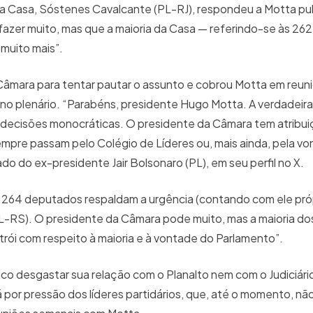
na Casa, Sóstenes Cavalcante (PL-RJ), respondeu a Motta p
azer muito, mas que a maioria da Casa — referindo-se às 262
 muito mais”.
âmara para tentar pautar o assunto e cobrou Motta em reuni
 no plenário. “Parabéns, presidente Hugo Motta. A verdadeir
or decisões monocráticas. O presidente da Câmara tem atribu
mpre passam pelo Colégio de Líderes ou, mais ainda, pela v
ado do ex-presidente Jair Bolsonaro (PL), em seu perfil no X.
a, 264 deputados respaldam a urgência (contando com ele pró
PL-RS). O presidente da Câmara pode muito, mas a maioria d
rói com respeito à maioria e à vontade do Parlamento”.
ico desgastar sua relação com o Planalto nem com o Judiciário
á por pressão dos líderes partidários, que, até o momento, nã