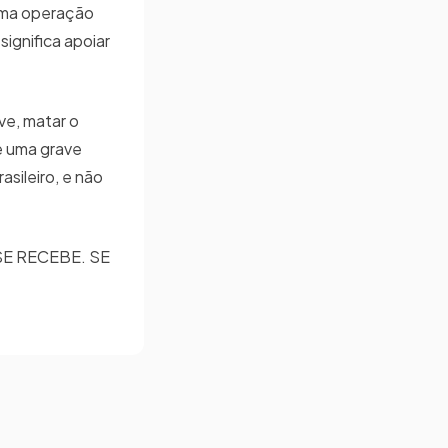
numa operação
significa apoiar
ve, matar o
e uma grave
asileiro, e não
SE RECEBE. SE