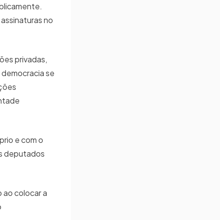
ublicamente.
 assinaturas no
ões privadas,
a democracia se
ições
ontade
prio e com o
os deputados
 ao colocar a
o