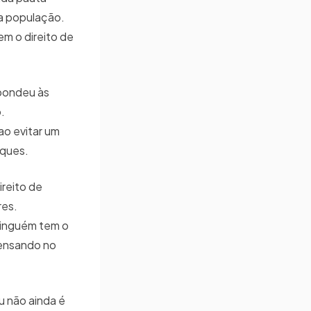
e a população.
m o direito de
spondeu às
.
ao evitar um
taques.
reito de
res.
ninguém tem o
pensando no
u não ainda é