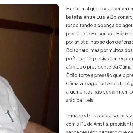
Menos mal que esqueceram u
batalha entre Lula e Bolsonaro
respeitando a doença do agor
presidente Bolsonaro. Há uma
por anistia, não só dos defens
Bolsonaro, mas por muitos dos
políticos. “É preciso ter respo
afirmou o presidente da Câma
É tão forte a pressão que o pr
Câmara reagiu fortemente. Al
argumentos não pegam nem 
arábica. Leia:
“Emparedado por bolsonarista
com o PL da Anistia, president
ser necessário pensar o que c