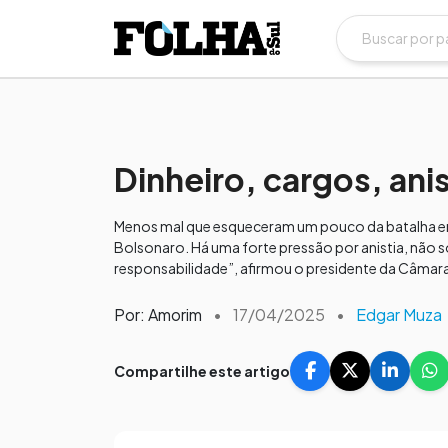
Dinheiro, cargos, ani
Menos mal que esqueceram um pouco da batalha en
Bolsonaro. Há uma forte pressão por anistia, não s
responsabilidade”, afirmou o presidente da Câmara,
Por: Amorim
•
17/04/2025
•
Edgar Muza
Compartilhe este artigo