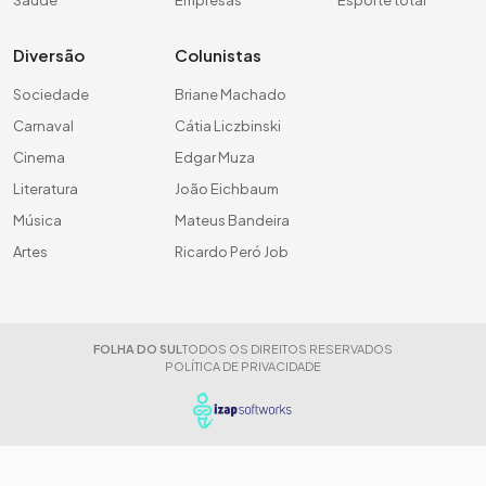
Diversão
Colunistas
Sociedade
Briane Machado
Carnaval
Cátia Liczbinski
Cinema
Edgar Muza
Literatura
João Eichbaum
Música
Mateus Bandeira
Artes
Ricardo Peró Job
FOLHA DO SUL
TODOS OS DIREITOS RESERVADOS
POLÍTICA DE PRIVACIDADE