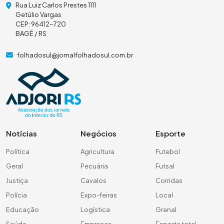
Rua Luiz Carlos Prestes 1111
Getúlio Vargas
CEP: 96412-720
BAGÉ / RS
folhadosul@jornalfolhadosul.com.br
Notícias
Negócios
Esporte
Política
Agricultura
Futebol
Geral
Pecuária
Futsal
Justiça
Cavalos
Corridas
Polícia
Expo-feiras
Local
Educação
Logística
Grenal
Saúde
Empresas
Esporte total