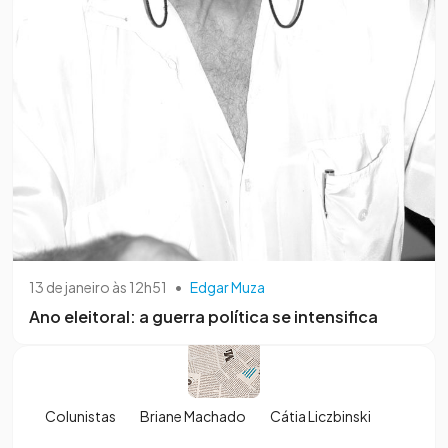
13 de janeiro às 12h51
•
Edgar Muza
Ano eleitoral: a guerra política se intensifica
Colunistas
Briane Machado
Cátia Liczbinski