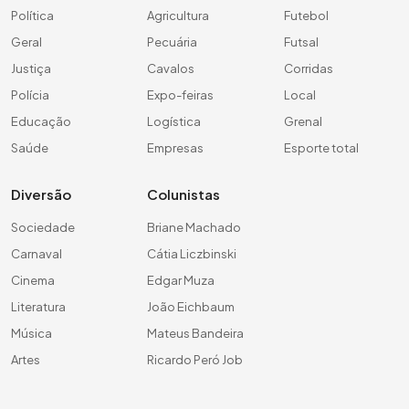
Política
Agricultura
Futebol
Geral
Pecuária
Futsal
Justiça
Cavalos
Corridas
Polícia
Expo-feiras
Local
Educação
Logística
Grenal
Saúde
Empresas
Esporte total
Diversão
Colunistas
Sociedade
Briane Machado
Carnaval
Cátia Liczbinski
Cinema
Edgar Muza
Literatura
João Eichbaum
Música
Mateus Bandeira
Artes
Ricardo Peró Job