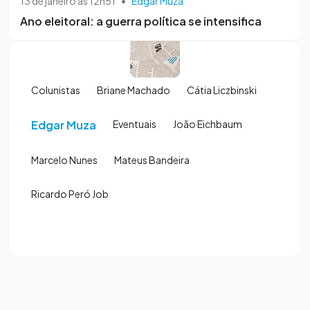
13 de janeiro às 12h51
•
Edgar Muza
Ano eleitoral: a guerra política se intensifica
Colunistas
Briane Machado
Cátia Liczbinski
Edgar Muza
Eventuais
João Eichbaum
Marcelo Nunes
Mateus Bandeira
Ricardo Peró Job