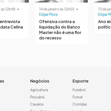
o às 12h48
•
14 de janeiro às 12h50
•
13 de ja
Edgar Muza
Edgar M
entrevista
Ofensiva contra a
Ano el
data Celina
liquidação do Banco
polític
Master não é uma flor
do recesso
ias
Negócios
Esporte
a
Agricultura
Futebol
Pecuária
Futsal
Cavalos
Corridas