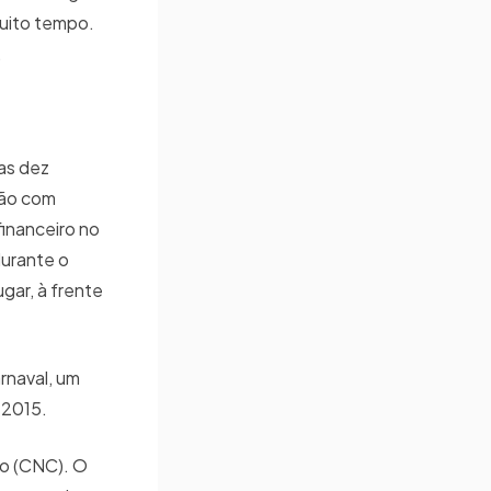
uito tempo.
O.
 as dez
ção com
inanceiro no
durante o
ugar, à frente
rnaval, um
de 2015.
mo (CNC). O