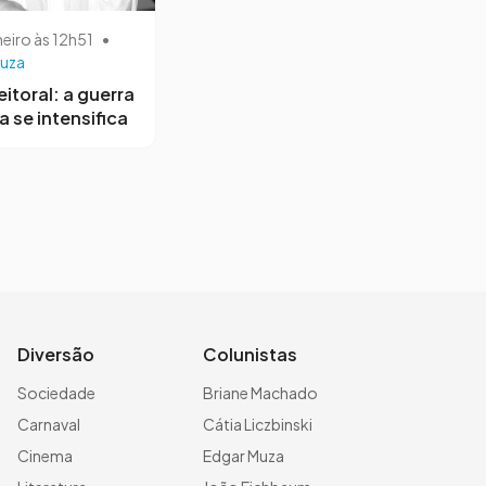
neiro às 12h51
•
uza
eitoral: a guerra
a se intensifica
Diversão
Colunistas
Sociedade
Briane Machado
Carnaval
Cátia Liczbinski
Cinema
Edgar Muza