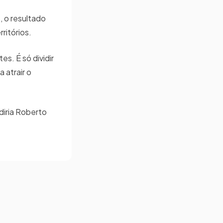
, o resultado
erritórios.
. É só dividir
 atrair o
diria Roberto