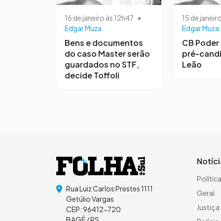
16 de janeiro às 12h47
•
15 de janeir
Edgar Muza
Edgar Muza
Bens e documentos
CB Poder 
do caso Master serão
pré-candi
guardados no STF,
Leão
decide Toffoli
Notíc
Polític
Rua Luiz Carlos Prestes 1111
Geral
Getúlio Vargas
Justiça
CEP: 96412-720
BAGÉ / RS