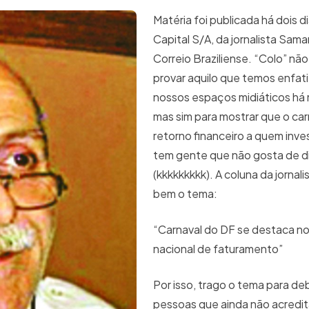
Matéria foi publicada há dois d
Capital S/A, da jornalista Sama
Correio Braziliense. “Colo” não
provar aquilo que temos enfat
nossos espaços midiáticos há 
mas sim para mostrar que o car
retorno financeiro a quem inve
tem gente que não gosta de d
(kkkkkkkkk). A coluna da jornal
bem o tema:
“Carnaval do DF se destaca no
nacional de faturamento”
Por isso, trago o tema para d
pessoas que ainda não acredi