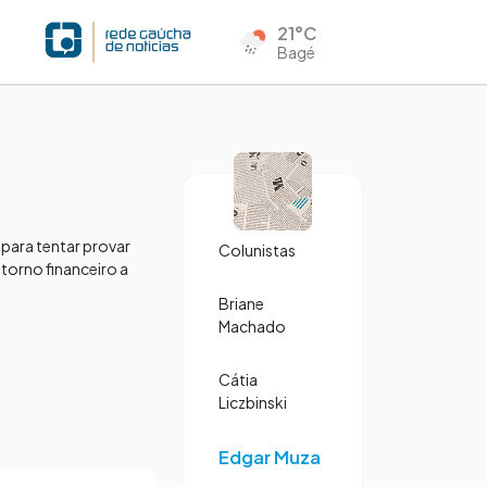
21°C
Bagé
 para tentar provar
Colunistas
torno financeiro a
Briane
Machado
Cátia
Liczbinski
Edgar Muza