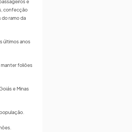
passageiros e
as, confecção
s do ramo da
s últimos anos
 manter foliões
 Goiás e Minas
 à população.
ilhões.