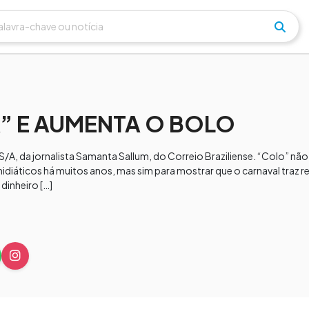
” E AUMENTA O BOLO
 S/A, da jornalista Samanta Sallum, do Correio Braziliense. “Colo” não
iáticos há muitos anos, mas sim para mostrar que o carnaval traz re
dinheiro […]