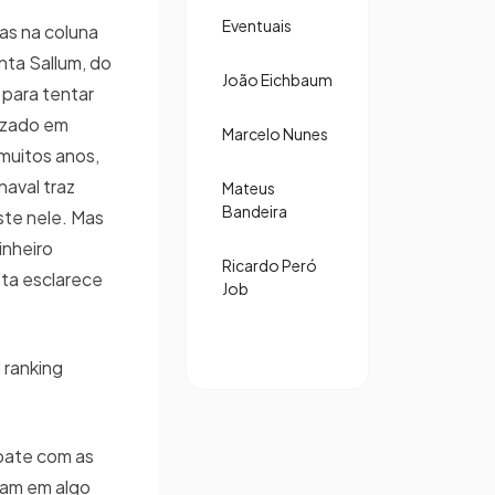
Eventuais
ias na coluna
nta Sallum, do
João Eichbaum
 para tentar
izado em
Marcelo Nunes
muitos anos,
naval traz
Mateus
Bandeira
ste nele. Mas
inheiro
Ricardo Peró
ista esclarece
Job
 ranking
ebate com as
tam em algo