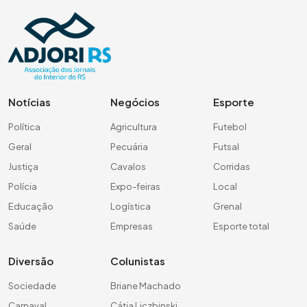
Notícias
Negócios
Esporte
Política
Agricultura
Futebol
Geral
Pecuária
Futsal
Justiça
Cavalos
Corridas
Polícia
Expo-feiras
Local
Educação
Logística
Grenal
Saúde
Empresas
Esporte total
Diversão
Colunistas
Sociedade
Briane Machado
Carnaval
Cátia Liczbinski