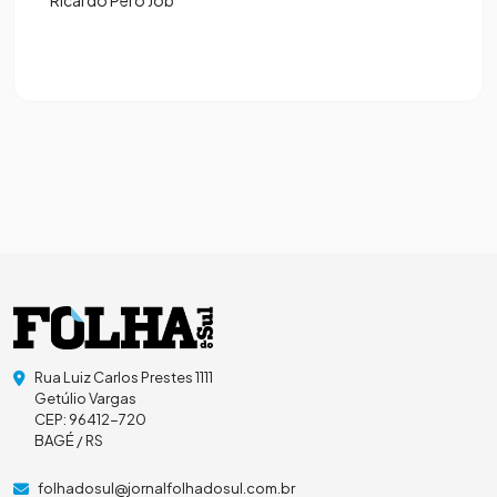
Ricardo Peró Job
Rua Luiz Carlos Prestes 1111
Getúlio Vargas
CEP: 96412-720
BAGÉ / RS
folhadosul@jornalfolhadosul.com.br