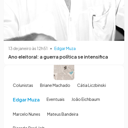
13 de janeiro às 12h51
•
Edgar Muza
Ano eleitoral: a guerra política se intensifica
Colunistas
Briane Machado
Cátia Liczbinski
Edgar Muza
Eventuais
João Eichbaum
Marcelo Nunes
Mateus Bandeira