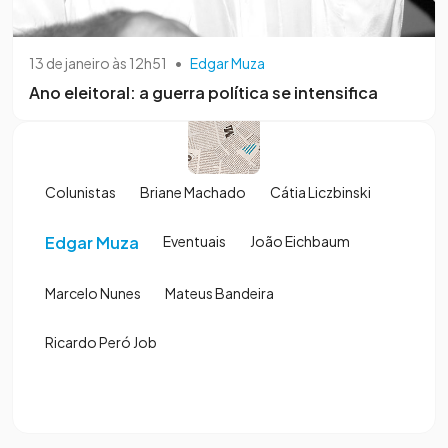
13 de janeiro às 12h51
•
Edgar Muza
Ano eleitoral: a guerra política se intensifica
Colunistas
Briane Machado
Cátia Liczbinski
Edgar Muza
Eventuais
João Eichbaum
Marcelo Nunes
Mateus Bandeira
Ricardo Peró Job