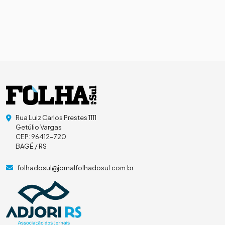
Rua Luiz Carlos Prestes 1111
Getúlio Vargas
CEP: 96412-720
BAGÉ / RS
folhadosul@jornalfolhadosul.com.br