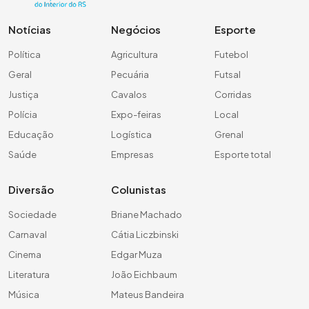
Notícias
Negócios
Esporte
Política
Agricultura
Futebol
Geral
Pecuária
Futsal
Justiça
Cavalos
Corridas
Polícia
Expo-feiras
Local
Educação
Logística
Grenal
Saúde
Empresas
Esporte total
Diversão
Colunistas
Sociedade
Briane Machado
Carnaval
Cátia Liczbinski
Cinema
Edgar Muza
Literatura
João Eichbaum
Música
Mateus Bandeira