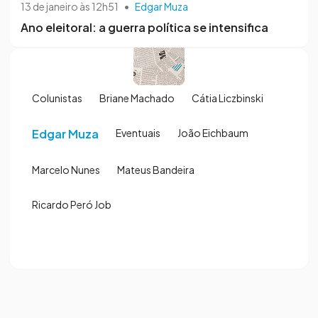
13 de janeiro às 12h51
•
Edgar Muza
Ano eleitoral: a guerra política se intensifica
Colunistas
Briane Machado
Cátia Liczbinski
Edgar Muza
Eventuais
João Eichbaum
Marcelo Nunes
Mateus Bandeira
Ricardo Peró Job