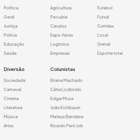
Política
Agricultura
Futebol
Geral
Pecuária
Futsal
Justiça
Cavalos
Corridas
Polícia
Expo-feiras
Local
Educação
Logística
Grenal
Saúde
Empresas
Esporte total
Diversão
Colunistas
Sociedade
Briane Machado
Carnaval
Cátia Liczbinski
Cinema
Edgar Muza
Literatura
João Eichbaum
Música
Mateus Bandeira
Artes
Ricardo Peró Job