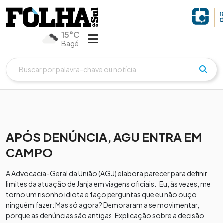
15°C
Bagé
APÓS DENÚNCIA, AGU ENTRA EM
CAMPO
A Advocacia-Geral da União (AGU) elabora parecer para definir
limites da atuação de Janja em viagens oficiais. Eu, às vezes, me
torno um risonho idiota e faço perguntas que eu não ouço
ninguém fazer: Mas só agora? Demoraram a se movimentar,
porque as denúncias são antigas. Explicação sobre a decisão