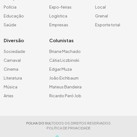
Polícia
Expo-feiras
Local
Educação
Logística
Grenal
Saúde
Empresas
Esporte total
Diversão
Colunistas
Sociedade
Briane Machado
Carnaval
Cátia Liczbinski
Cinema
Edgar Muza
Literatura
João Eichbaum
Música
Mateus Bandeira
Artes
Ricardo Peró Job
FOLHA DO SUL
TODOS OS DIREITOS RESERVADOS
POLÍTICA DE PRIVACIDADE