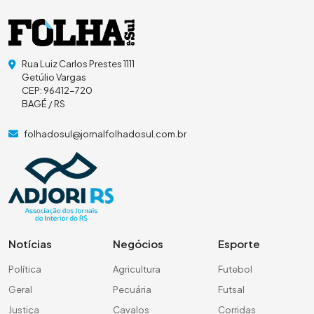
Rua Luiz Carlos Prestes 1111
Getúlio Vargas
CEP: 96412-720
BAGÉ / RS
folhadosul@jornalfolhadosul.com.br
Notícias
Negócios
Esporte
Política
Agricultura
Futebol
Geral
Pecuária
Futsal
Justiça
Cavalos
Corridas