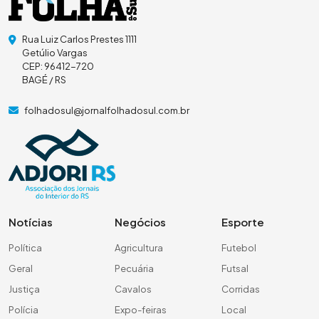
Rua Luiz Carlos Prestes 1111
Getúlio Vargas
CEP: 96412-720
BAGÉ / RS
folhadosul@jornalfolhadosul.com.br
Notícias
Negócios
Esporte
Política
Agricultura
Futebol
Geral
Pecuária
Futsal
Justiça
Cavalos
Corridas
Polícia
Expo-feiras
Local