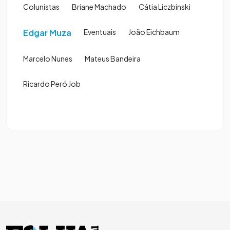
Colunistas
Briane Machado
Cátia Liczbinski
Edgar Muza
Eventuais
João Eichbaum
Marcelo Nunes
Mateus Bandeira
Ricardo Peró Job