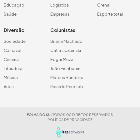
Educação
Logística
Grenal
Saúde
Empresas
Esporte total
Diversão
Colunistas
Sociedade
Briane Machado
Carnaval
Cátia Liczbinski
Cinema
Edgar Muza
Literatura
João Eichbaum
Música
Mateus Bandeira
Artes
Ricardo Peró Job
FOLHA DO SUL
TODOS OS DIREITOS RESERVADOS
POLÍTICA DE PRIVACIDADE