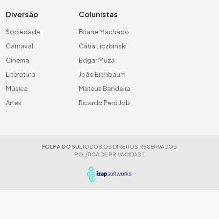
Diversão
Colunistas
Sociedade
Briane Machado
Carnaval
Cátia Liczbinski
Cinema
Edgar Muza
Literatura
João Eichbaum
Música
Mateus Bandeira
Artes
Ricardo Peró Job
FOLHA DO SUL
TODOS OS DIREITOS RESERVADOS
POLÍTICA DE PRIVACIDADE