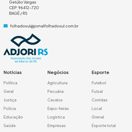
Getúlio Vargas
CEP: 96412-720
BAGÉ / RS
folhadosul@jornalfolhadosul.com.br
Notícias
Negócios
Esporte
Política
Agricultura
Futebol
Geral
Pecuária
Futsal
Justiça
Cavalos
Corridas
Polícia
Expo-feiras
Local
Educação
Logística
Grenal
Saúde
Empresas
Esporte total