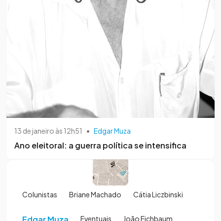
13 de janeiro às 12h51
•
Edgar Muza
Ano eleitoral: a guerra política se intensifica
Colunistas
Briane Machado
Cátia Liczbinski
Edgar Muza
Eventuais
João Eichbaum