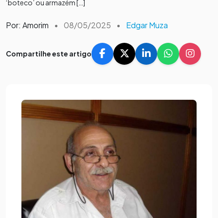
‘boteco’ ou armazém […]
Por: Amorim
•
08/05/2025
•
Edgar Muza
Compartilhe este artigo