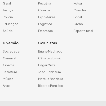
Geral
Pecuária
Futsal
Justiça
Cavalos
Corridas
Polícia
Expo-feiras
Local
Educação
Logística
Grenal
Saúde
Empresas
Esporte total
Diversão
Colunistas
Sociedade
Briane Machado
Carnaval
Cátia Liczbinski
Cinema
Edgar Muza
Literatura
João Eichbaum
Música
Mateus Bandeira
Artes
Ricardo Peró Job