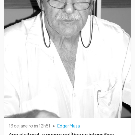
13 de janeiro às 12h51
•
Edgar Muza
Ano eleitoral: a guerra política se intensifica