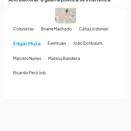
Colunistas
Briane Machado
Cátia Liczbinski
Edgar Muza
Eventuais
João Eichbaum
Marcelo Nunes
Mateus Bandeira
Ricardo Peró Job