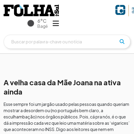
6°C
Bagé
A velha casa da Mãe Joana na ativa
ainda
Esse sempre foi um jargão usado pelas pessoas quando queriam
mostrar a desordem ou (no português bem claro, a
esculhambação) nos órgãos públicos. Pois, cá pra nós, é o que
dá a impressão cada vez que leio uma matéria sobre as ‘vigarices’
que aconteceram no INSS. Digo aos leitores que nem em