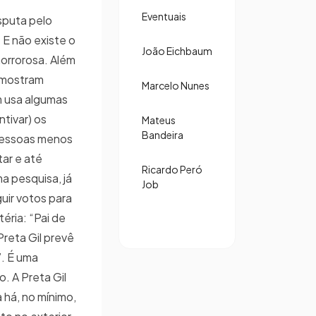
Eventuais
isputa pelo
 E não existe o
João Eichbaum
horrorosa. Além
 mostram
Marcelo Nunes
m usa algumas
ntivar) os
Mateus
Bandeira
pessoas menos
ar e até
Ricardo Peró
a pesquisa, já
Job
uir votos para
éria: “Pai de
reta Gil prevê
. É uma
. A Preta Gil
há, no mínimo,