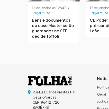
16 de janeiro às 12h47
•
15 de janeir
Edgar Muza
Edgar Muza
Bens e documentos
CB Poder 
do caso Master serão
pré-candi
guardados no STF,
Leão
decide Toffoli
Notíc
Polític
Rua Luiz Carlos Prestes 1111
Geral
Getúlio Vargas
Justiça
CEP: 96412-720
BAGÉ / RS
Polícia