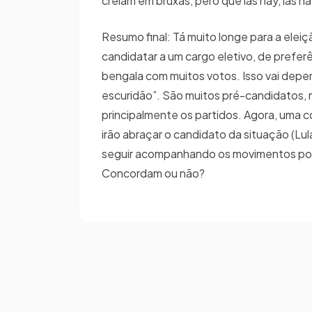
creiam em bruxas, pero que las hay, las ha
Resumo final: Tá muito longe para a ele
candidatar a um cargo eletivo, de prefer
bengala com muitos votos. Isso vai depe
escuridão”. São muitos pré-candidatos, 
principalmente os partidos. Agora, uma co
irão abraçar o candidato da situação (L
seguir acompanhando os movimentos polí
Concordam ou não?