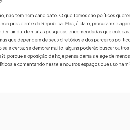
y.
ição, não tem nem candidato. O que temos são políticos quer
ência presidente da República. Mas, é claro, procuram se aga
nder, ainda, de muitas pesquisas encomendadas que colocarã
mas que dependem de seus diretórios e dos parceiros político
isa é certa: se demorar muito, alguns poderão buscar outros 
ula?), porque a oposição de hoje pensa demais e age de meno
ticos e comentando neste e noutros espaços que uso na mídi