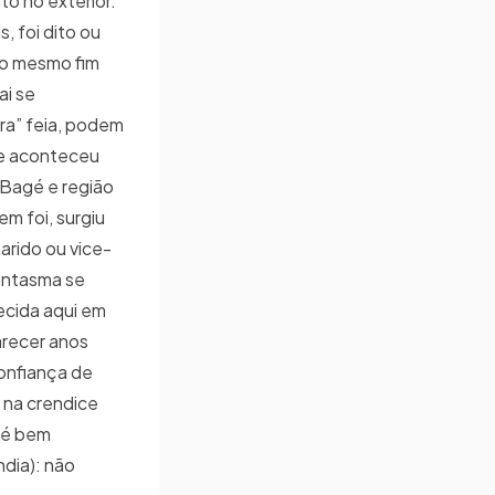
o no exterior.
, foi dito ou
 o mesmo fim
ai se
ra” feia, podem
ue aconteceu
 Bagé e região
m foi, surgiu
arido ou vice-
fantasma se
ecida aqui em
arecer anos
onfiança de
 na crendice
, é bem
dia): não