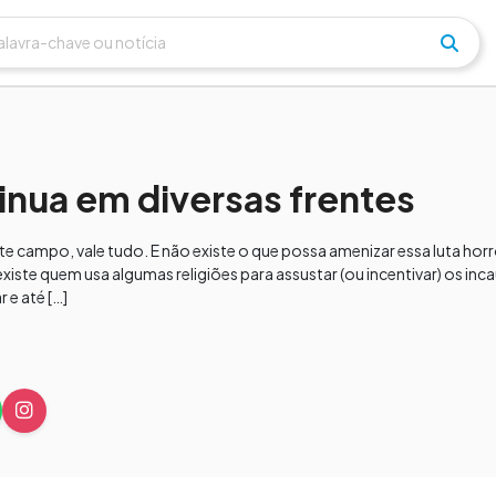
tinua em diversas frentes
te campo, vale tudo. E não existe o que possa amenizar essa luta horr
iste quem usa algumas religiões para assustar (ou incentivar) os in
e até […]