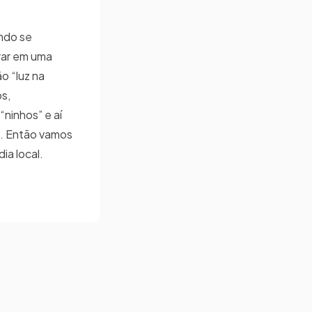
endo se
rrar em uma
o “luz na
s,
“ninhos” e aí
s. Então vamos
a local.