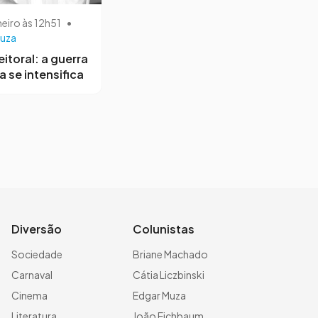
neiro às 12h51
•
uza
eitoral: a guerra
a se intensifica
Diversão
Colunistas
Sociedade
Briane Machado
Carnaval
Cátia Liczbinski
Cinema
Edgar Muza
Literatura
João Eichbaum