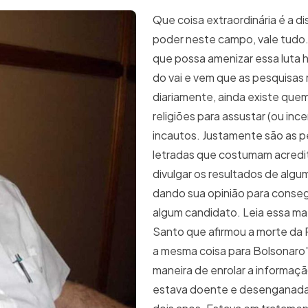
Que coisa extraordinária é a d
poder neste campo, vale tudo.
que possa amenizar essa luta 
do vai e vem que as pesquisas
diariamente, ainda existe que
religiões para assustar (ou ince
incautos. Justamente são as 
letradas que costumam acredit
divulgar os resultados de algum
dando sua opinião para conseg
algum candidato. Leia essa mat
Santo que afirmou a morte da P
a mesma coisa para Bolsonaro”
maneira de enrolar a informação
estava doente e desenganada 