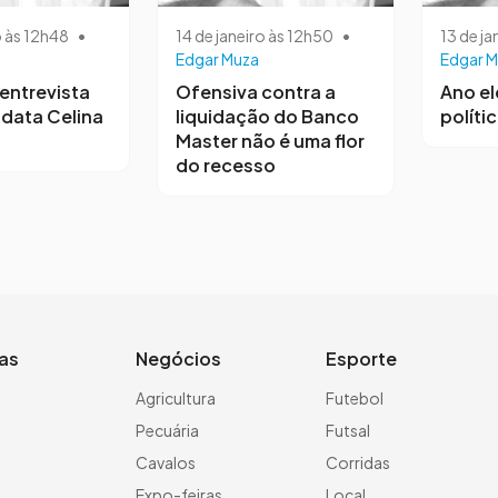
o às 12h48
•
14 de janeiro às 12h50
•
13 de ja
Edgar Muza
Edgar M
entrevista
Ofensiva contra a
Ano el
data Celina
liquidação do Banco
polític
Master não é uma flor
do recesso
ias
Negócios
Esporte
a
Agricultura
Futebol
Pecuária
Futsal
Cavalos
Corridas
Expo-feiras
Local