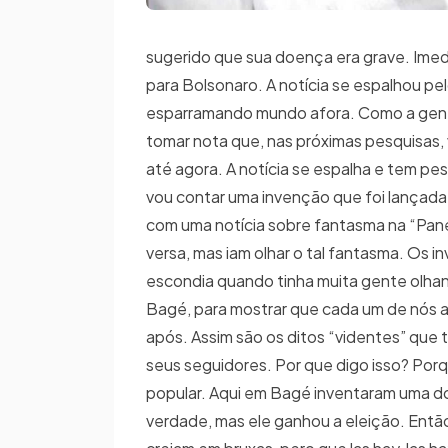
sugerido que sua doença era grave. Imed
para Bolsonaro. A notícia se espalhou pelo B
esparramando mundo afora. Como a gente
tomar nota que, nas próximas pesquisas,
até agora. A notícia se espalha e tem pe
vou contar uma invenção que foi lançada 
com uma notícia sobre fantasma na “Pane
versa, mas iam olhar o tal fantasma. Os 
escondia quando tinha muita gente olhan
Bagé, para mostrar que cada um de nós a
após. Assim são os ditos “videntes” que
seus seguidores. Por que digo isso? Porq
popular. Aqui em Bagé inventaram uma do
verdade, mas ele ganhou a eleição. Entã