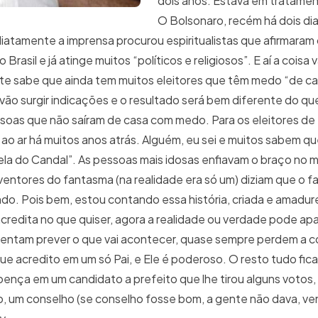
dois anos. Estava em tratament
O Bolsonaro, recém há dois dias
iatamente a imprensa procurou espiritualistas que afirmaram
rasil e já atinge muitos “políticos e religiosos”. E aí a coisa v
 sabe que ainda tem muitos eleitores que têm medo “de ca
 vão surgir indicações e o resultado será bem diferente do q
ssoas que não saíram de casa com medo. Para os eleitores de
ao ar há muitos anos atrás. Alguém, eu sei e muitos sabem que
la do Candal”. As pessoas mais idosas enfiavam o braço no m
inventores do fantasma (na realidade era só um) diziam que o 
do. Pois bem, estou contando essa história, criada e amadur
credita no que quiser, agora a realidade ou verdade pode ap
 tentam prever o que vai acontecer, quase sempre perdem a c
ue acredito em um só Pai, e Ele é poderoso. O resto tudo fica
ença em um candidato a prefeito que lhe tirou alguns votos
o, um conselho (se conselho fosse bom, a gente não dava, ven