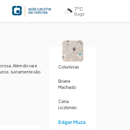
7°C
Bagé
orosa. Além do vai e
Colunistas
cautos. Justamente são
Briane
Machado
Cátia
Liczbinski
Edgar Muza