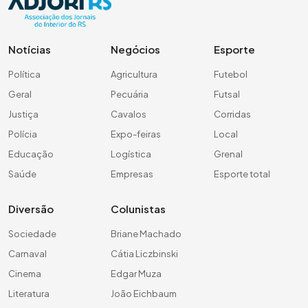
Notícias
Negócios
Esporte
Política
Agricultura
Futebol
Geral
Pecuária
Futsal
Justiça
Cavalos
Corridas
Polícia
Expo-feiras
Local
Educação
Logística
Grenal
Saúde
Empresas
Esporte total
Diversão
Colunistas
Sociedade
Briane Machado
Carnaval
Cátia Liczbinski
Cinema
Edgar Muza
Literatura
João Eichbaum