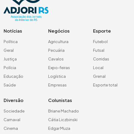
Notícias
Negócios
Esporte
Política
Agricultura
Futebol
Geral
Pecuária
Futsal
Justiça
Cavalos
Corridas
Polícia
Expo-feiras
Local
Educação
Logística
Grenal
Saúde
Empresas
Esporte total
Diversão
Colunistas
Sociedade
Briane Machado
Carnaval
Cátia Liczbinski
Cinema
Edgar Muza