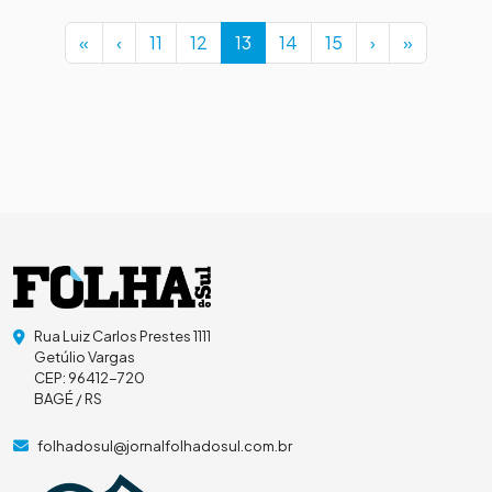
Page navigation
Page
Page
Current Page
Page
Page
«
‹
11
12
13
14
15
›
»
Rua Luiz Carlos Prestes 1111
Getúlio Vargas
CEP: 96412-720
BAGÉ / RS
folhadosul@jornalfolhadosul.com.br