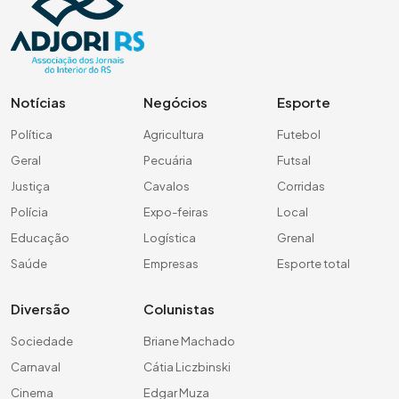
Notícias
Negócios
Esporte
Política
Agricultura
Futebol
Geral
Pecuária
Futsal
Justiça
Cavalos
Corridas
Polícia
Expo-feiras
Local
Educação
Logística
Grenal
Saúde
Empresas
Esporte total
Diversão
Colunistas
Sociedade
Briane Machado
Carnaval
Cátia Liczbinski
Cinema
Edgar Muza