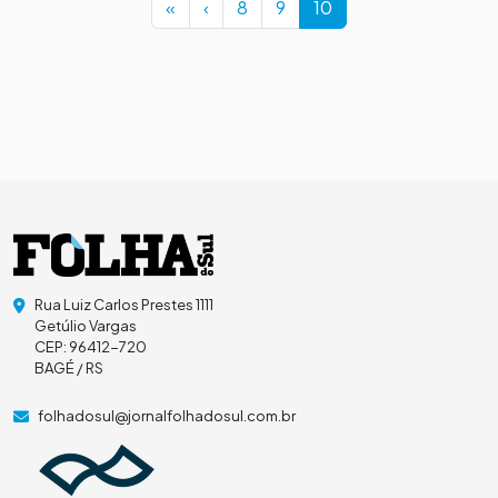
Page
Page
Current Page
«
‹
8
9
10
Rua Luiz Carlos Prestes 1111
Getúlio Vargas
CEP: 96412-720
BAGÉ / RS
folhadosul@jornalfolhadosul.com.br