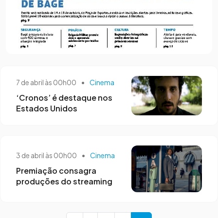
7 de abril às 00h00
•
Cinema
‘Cronos’ é destaque nos
Estados Unidos
3 de abril às 00h00
•
Cinema
Premiação consagra
produções do streaming
Page navigation