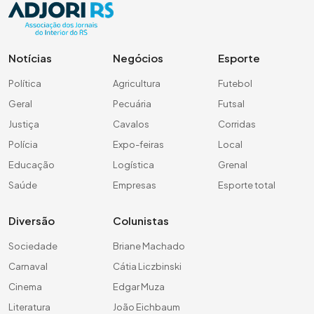
Notícias
Negócios
Esporte
Política
Agricultura
Futebol
Geral
Pecuária
Futsal
Justiça
Cavalos
Corridas
Polícia
Expo-feiras
Local
Educação
Logística
Grenal
Saúde
Empresas
Esporte total
Diversão
Colunistas
Sociedade
Briane Machado
Carnaval
Cátia Liczbinski
Cinema
Edgar Muza
Literatura
João Eichbaum