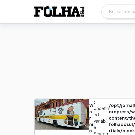
:
W
/opt/jorna
Undefin
a
ordpress/w
ed
r
content/th
variabl
ni
folhadosul
e
n
rtials/bloc
$categ