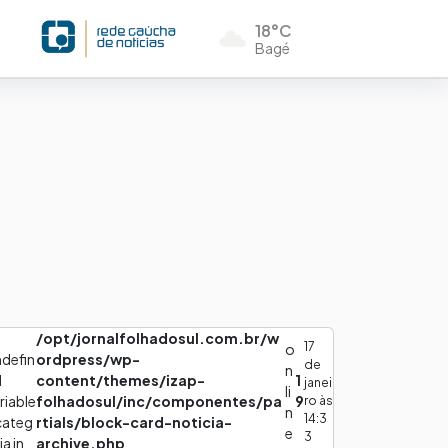
18°C
Bagé
/opt/jornalfolhadosul.com.br/w
17
o
defin
ordpress/wp-
de
n
d
content/themes/izap-
1
janei
li
riable
folhadosul/inc/componentes/pa
9
ro às
n
14:3
categ
rtials/block-card-noticia-
e
3
ia in
archive.php