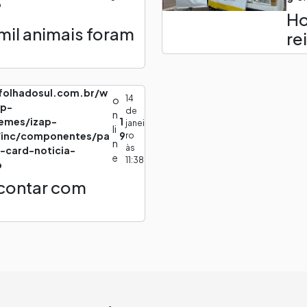
p
H
mil animais foram
re
lfolhadosul.com.br/w
14
o
wp-
de
n
emes/izap-
1
janei
li
/inc/componentes/pa
9
ro
n
às
k-card-noticia-
e
11:38
p
 contar com