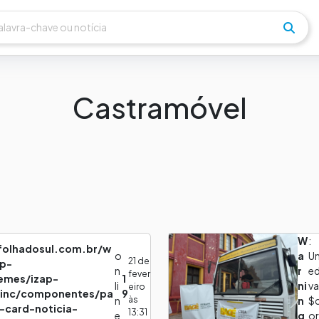
Castramóvel
W
:
lfolhadosul.com.br/w
o
a
Un
21 de
p-
n
r
e
fever
emes/izap-
1
li
ni
va
eiro
/inc/componentes/pa
9
às
n
n
$
k-card-noticia-
13:31
e
g
or