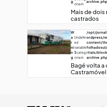
g
archive.ph
oria in
Mais de dois 
castrados
W
:
/opt/jorna
a
Undefin
ordpress/
r
ed
content/th
ni
variable
folhadosul
n
$categ
rtials/bloc
g
oria in
archive.ph
Bagé volta a
Castramóvel