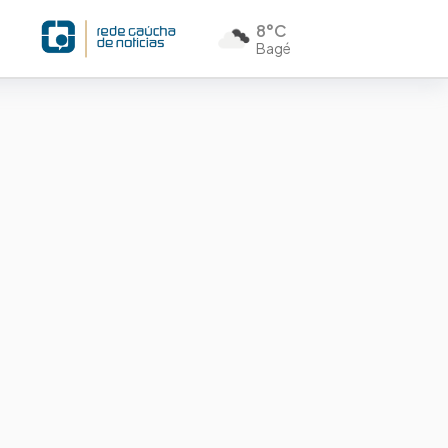
8°C
Bagé