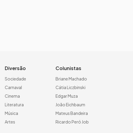
Diversão
Colunistas
Sociedade
Briane Machado
Carnaval
Cátia Liczbinski
Cinema
Edgar Muza
Literatura
João Eichbaum
Música
Mateus Bandeira
Artes
Ricardo Peró Job