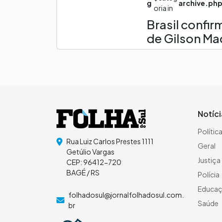
g
archive.ph
oria in
Brasil confi
de Gilson Ma
Notíc
Polític
Rua Luiz Carlos Prestes 1111
Geral
Getúlio Vargas
Justiça
CEP: 96412-720
BAGÉ / RS
Polícia
Educa
folhadosul@jornalfolhadosul.com.
Saúde
br