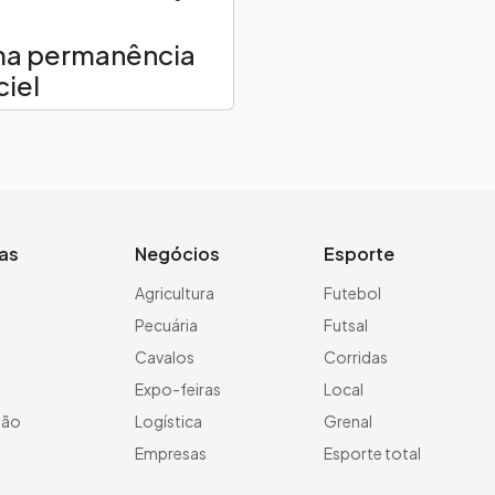
p
rma permanência
ciel
ias
Negócios
Esporte
a
Agricultura
Futebol
Pecuária
Futsal
Cavalos
Corridas
Expo-feiras
Local
ção
Logística
Grenal
Empresas
Esporte total