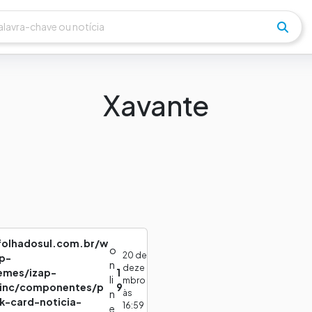
Xavante
lfolhadosul.com.br/w
o
20 de
p-
n
deze
emes/izap-
1
li
mbro
/inc/componentes/p
9
às
n
ck-card-noticia-
16:59
e