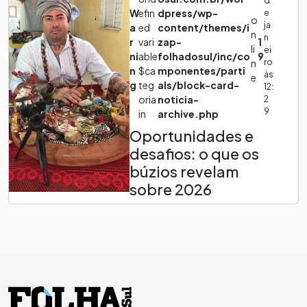
W
efin
dpress/wp-
e
o
ja
a
ed
content/themes/i
n
n
r
vari
zap-
1
li
ei
ni
able
folhadosul/inc/co
9
ro
n
n
$ca
mponentes/parti
às
e
g
teg
als/block-card-
12:
oria
noticia-
2
9
in
archive.php
Oportunidades e
desafios: o que os
búzios revelam
sobre 2026