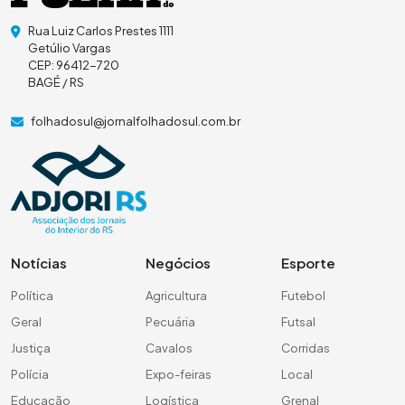
Rua Luiz Carlos Prestes 1111
Getúlio Vargas
CEP: 96412-720
BAGÉ / RS
folhadosul@jornalfolhadosul.com.br
Notícias
Negócios
Esporte
Política
Agricultura
Futebol
Geral
Pecuária
Futsal
Justiça
Cavalos
Corridas
Polícia
Expo-feiras
Local
Educação
Logística
Grenal