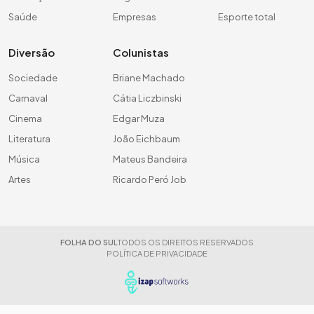
Saúde
Empresas
Esporte total
Diversão
Colunistas
Sociedade
Briane Machado
Carnaval
Cátia Liczbinski
Cinema
Edgar Muza
Literatura
João Eichbaum
Música
Mateus Bandeira
Artes
Ricardo Peró Job
FOLHA DO SUL
TODOS OS DIREITOS RESERVADOS
POLÍTICA DE PRIVACIDADE