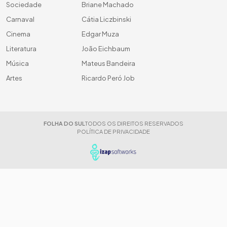
Sociedade
Briane Machado
Carnaval
Cátia Liczbinski
Cinema
Edgar Muza
Literatura
João Eichbaum
Música
Mateus Bandeira
Artes
Ricardo Peró Job
FOLHA DO SUL
TODOS OS DIREITOS RESERVADOS
POLÍTICA DE PRIVACIDADE