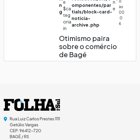
o
e
n
n
omponentes/par
às
$ca
e
g
tials/block-card-
00
teg
noticia-
:0
oria
6
archive.php
in
Otimismo paira
sobre o comércio
de Bagé
Rua Luiz Carlos Prestes 1111
Getúlio Vargas
CEP: 96412-720
BAGÉ / RS