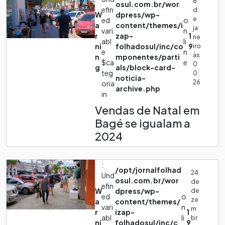
8
osul.com.br/wor
efin
d
W
dpress/wp-
e
ed
o
a
content/themes/i
ja
vari
n
r
zap-
1
ne
abl
li
ni
folhadosul/inc/co
9
iro
e
n
às
n
mponentes/parti
$ca
e
0
g
als/block-card-
teg
0:
noticia-
26
oria
archive.php
in
Vendas de Natal em
Bagé se igualam a
2024
:
/opt/jornalfolhad
24
Und
osul.com.br/wor
de
efin
W
dpress/wp-
de
ed
o
ze
a
content/themes/
vari
n
m
r
izap-
1
abl
li
br
ni
folhadosul/inc/c
9