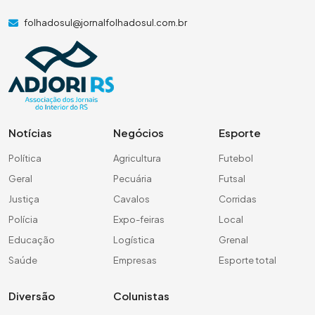
folhadosul@jornalfolhadosul.com.br
Notícias
Negócios
Esporte
Política
Agricultura
Futebol
Geral
Pecuária
Futsal
Justiça
Cavalos
Corridas
Polícia
Expo-feiras
Local
Educação
Logística
Grenal
Saúde
Empresas
Esporte total
Diversão
Colunistas