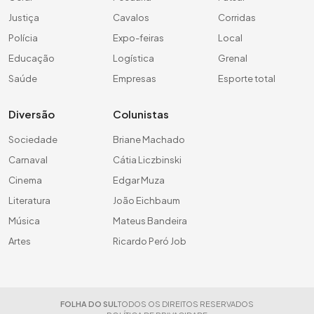
Justiça
Cavalos
Corridas
Polícia
Expo-feiras
Local
Educação
Logística
Grenal
Saúde
Empresas
Esporte total
Diversão
Colunistas
Sociedade
Briane Machado
Carnaval
Cátia Liczbinski
Cinema
Edgar Muza
Literatura
João Eichbaum
Música
Mateus Bandeira
Artes
Ricardo Peró Job
FOLHA DO SUL
TODOS OS DIREITOS RESERVADOS