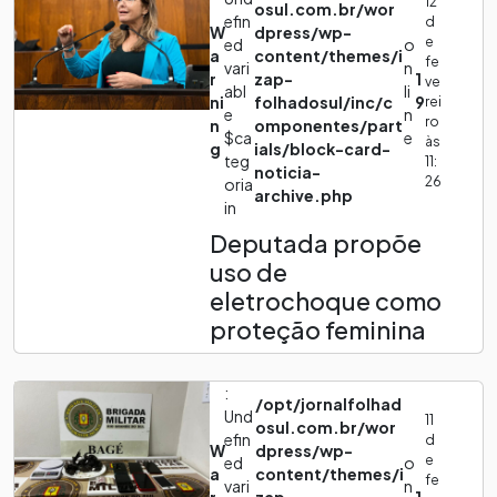
12
osul.com.br/wor
efin
d
W
dpress/wp-
e
ed
o
a
content/themes/i
fe
vari
n
r
zap-
1
ve
abl
li
ni
folhadosul/inc/c
9
rei
e
n
ro
n
omponentes/part
$ca
e
às
g
ials/block-card-
teg
11:
noticia-
26
oria
archive.php
in
Deputada propõe
uso de
eletrochoque como
proteção feminina
:
/opt/jornalfolhad
Und
11
osul.com.br/wor
efin
d
W
dpress/wp-
e
ed
o
a
content/themes/i
fe
vari
n