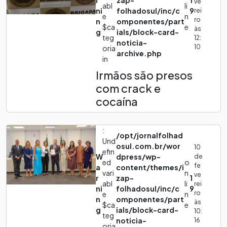
r
zap-
1
ve
abl
li
ni
folhadosul/inc/c
9
rei
e
n
ro
n
omponentes/part
$ca
e
às
g
ials/block-card-
teg
12:
noticia-
10
oria
archive.php
in
Irmãos são presos
com crack e
cocaína
:
/opt/jornalfolhad
Und
osul.com.br/wor
10
efin
W
dpress/wp-
de
ed
o
fe
a
content/themes/i
vari
n
ve
r
zap-
1
abl
li
rei
ni
folhadosul/inc/c
9
ro
e
n
n
omponentes/part
às
$ca
e
g
ials/block-card-
10:
teg
noticia-
16
oria