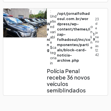
:
/opt/jornalfolhad
Und
osul.com.br/wor
23
efin
W
dpress/wp-
d
ed
o
e
a
content/themes/i
vari
n
ja
r
zap-
1
abl
li
ne
ni
folhadosul/inc/co
9
iro
e
n
n
mponentes/parti
às
$ca
e
g
als/block-card-
12:
teg
noticia-
42
oria
archive.php
in
Polícia Penal
recebe 36 novos
veículos
semiblindados