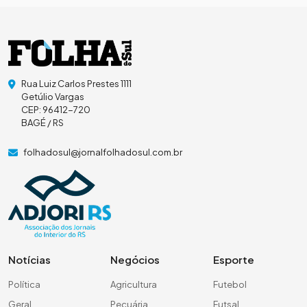
Rua Luiz Carlos Prestes 1111
Getúlio Vargas
CEP: 96412-720
BAGÉ / RS
folhadosul@jornalfolhadosul.com.br
Notícias
Negócios
Esporte
Política
Agricultura
Futebol
Geral
Pecuária
Futsal