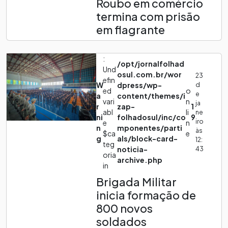
Roubo em comércio
termina com prisão
em flagrante
:
/opt/jornalfolhad
Und
osul.com.br/wor
23
efin
W
dpress/wp-
d
ed
o
e
a
content/themes/i
vari
n
ja
r
zap-
1
abl
li
ne
ni
folhadosul/inc/co
9
iro
e
n
n
mponentes/parti
às
$ca
e
g
als/block-card-
12:
teg
noticia-
43
oria
archive.php
in
Brigada Militar
inicia formação de
800 novos
soldados