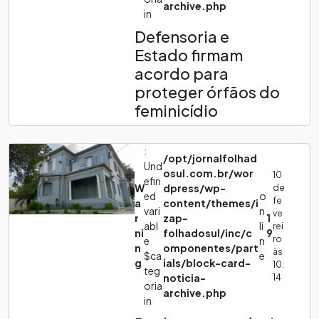
archive.php
in
Defensoria e
Estado firmam
acordo para
proteger órfãos do
feminicídio
:
/opt/jornalfolhad
Und
osul.com.br/wor
10
efin
W
dpress/wp-
de
ed
o
fe
a
content/themes/i
vari
n
ve
r
zap-
1
abl
li
rei
ni
folhadosul/inc/c
9
ro
e
n
n
omponentes/part
às
$ca
e
g
ials/block-card-
10:
teg
noticia-
14
oria
archive.php
in