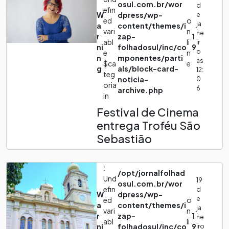
osul.com.br/wor
d
efin
W
dpress/wp-
e
ed
o
ja
a
content/themes/i
vari
n
ne
r
zap-
1
abl
li
ir
ni
folhadosul/inc/co
9
o
e
n
n
mponentes/parti
às
$ca
e
g
als/block-card-
12:
teg
noticia-
0
oria
6
archive.php
in
Festival de Cinema
entrega Troféu São
Sebastião
:
/opt/jornalfolhad
Und
19
osul.com.br/wor
efin
d
W
dpress/wp-
e
ed
o
a
content/themes/i
ja
vari
n
r
zap-
1
ne
abl
li
ni
folhadosul/inc/co
9
iro