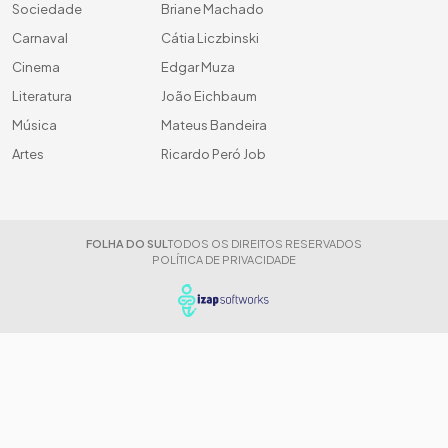
Sociedade
Briane Machado
Carnaval
Cátia Liczbinski
Cinema
Edgar Muza
Literatura
João Eichbaum
Música
Mateus Bandeira
Artes
Ricardo Peró Job
FOLHA DO SUL
TODOS OS DIREITOS RESERVADOS
POLÍTICA DE PRIVACIDADE