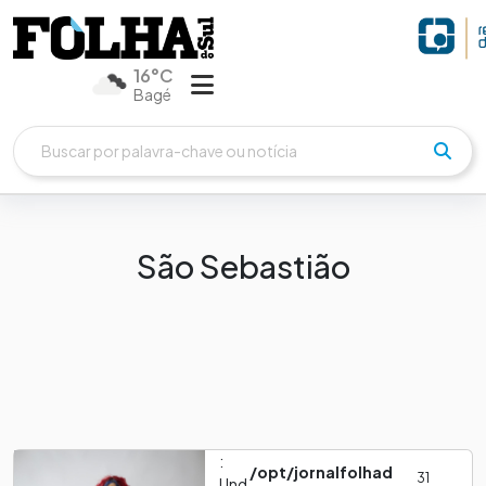
16°C
Bagé
São Sebastião
:
/opt/jornalfolhad
31
Und