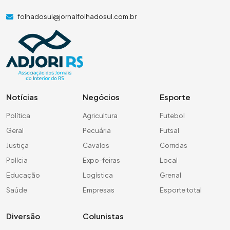
folhadosul@jornalfolhadosul.com.br
Notícias
Negócios
Esporte
Política
Agricultura
Futebol
Geral
Pecuária
Futsal
Justiça
Cavalos
Corridas
Polícia
Expo-feiras
Local
Educação
Logística
Grenal
Saúde
Empresas
Esporte total
Diversão
Colunistas