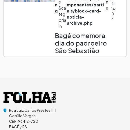
e
n
às
n
mponentes/parti
$ca
e
14:
g
als/block-card-
teg
0
noticia-
4
oria
archive.php
in
Bagé comemora
dia do padroeiro
São Sebastião
Rua Luiz Carlos Prestes 1111
Getúlio Vargas
CEP: 96412-720
BAGÉ / RS