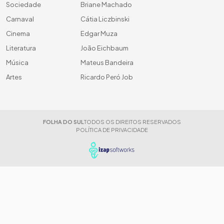
Sociedade
Briane Machado
Carnaval
Cátia Liczbinski
Cinema
Edgar Muza
Literatura
João Eichbaum
Música
Mateus Bandeira
Artes
Ricardo Peró Job
FOLHA DO SUL
TODOS OS DIREITOS RESERVADOS
POLÍTICA DE PRIVACIDADE