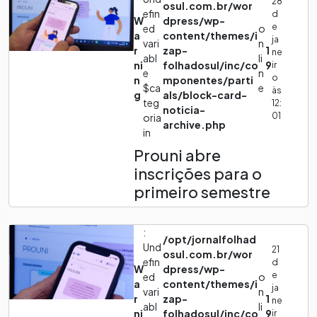
28
osul.com.br/wor
efin
d
W
dpress/wp-
e
ed
o
a
content/themes/i
ja
vari
n
r
zap-
1
ne
abl
li
ni
folhadosul/inc/co
9
ir
e
n
o
n
mponentes/parti
$ca
e
às
g
als/block-card-
teg
12:
noticia-
01
oria
archive.php
in
Prouni abre
inscrições para o
primeiro semestre
:
/opt/jornalfolhad
Und
21
osul.com.br/wor
efin
d
W
dpress/wp-
e
ed
o
a
content/themes/i
ja
vari
n
r
zap-
1
ne
abl
li
ni
folhadosul/inc/co
9
ir