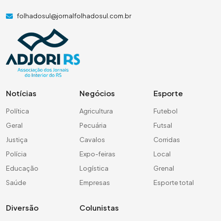
folhadosul@jornalfolhadosul.com.br
Notícias
Negócios
Esporte
Política
Agricultura
Futebol
Geral
Pecuária
Futsal
Justiça
Cavalos
Corridas
Polícia
Expo-feiras
Local
Educação
Logística
Grenal
Saúde
Empresas
Esporte total
Diversão
Colunistas