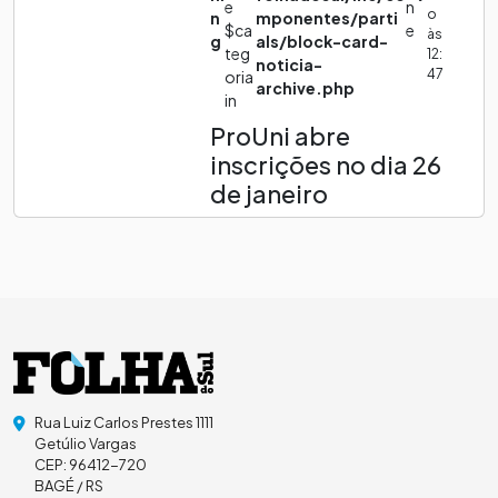
e
n
o
n
mponentes/parti
$ca
e
às
g
als/block-card-
teg
12:
noticia-
47
oria
archive.php
in
ProUni abre
inscrições no dia 26
de janeiro
Rua Luiz Carlos Prestes 1111
Getúlio Vargas
CEP: 96412-720
BAGÉ / RS