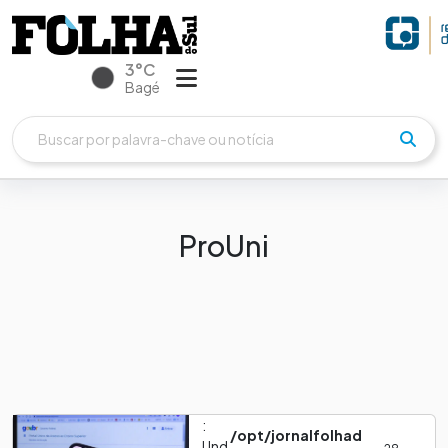
3°C
Bagé
ProUni
:
/opt/jornalfolhad
Und