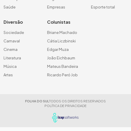
Saúde
Empresas
Esporte total
Diversão
Colunistas
Sociedade
Briane Machado
Carnaval
Cátia Liczbinski
Cinema
Edgar Muza
Literatura
João Eichbaum
Música
Mateus Bandeira
Artes
Ricardo Peró Job
FOLHA DO SUL
TODOS OS DIREITOS RESERVADOS
POLÍTICA DE PRIVACIDADE