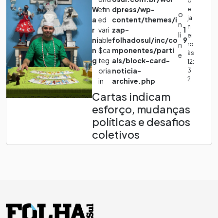
W
efin
dpress/wp-
e
o
ja
a
ed
content/themes/i
n
n
r
vari
zap-
1
li
ei
ni
able
folhadosul/inc/co
9
ro
n
n
$ca
mponentes/parti
às
e
g
teg
als/block-card-
12:
oria
noticia-
3
2
in
archive.php
Cartas indicam
esforço, mudanças
políticas e desafios
coletivos