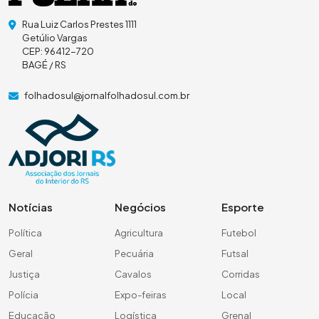
Rua Luiz Carlos Prestes 1111
Getúlio Vargas
CEP: 96412-720
BAGÉ / RS
folhadosul@jornalfolhadosul.com.br
Notícias
Negócios
Esporte
Política
Agricultura
Futebol
Geral
Pecuária
Futsal
Justiça
Cavalos
Corridas
Polícia
Expo-feiras
Local
Educação
Logística
Grenal