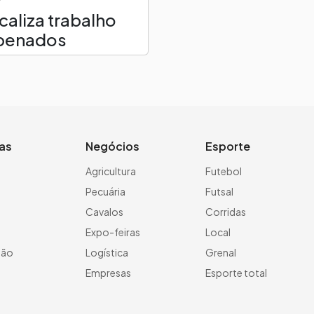
caliza trabalho
apenados
ias
Negócios
Esporte
a
Agricultura
Futebol
Pecuária
Futsal
Cavalos
Corridas
Expo-feiras
Local
ção
Logística
Grenal
Empresas
Esporte total