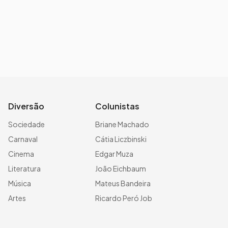
Diversão
Colunistas
Sociedade
Briane Machado
Carnaval
Cátia Liczbinski
Cinema
Edgar Muza
Literatura
João Eichbaum
Música
Mateus Bandeira
Artes
Ricardo Peró Job