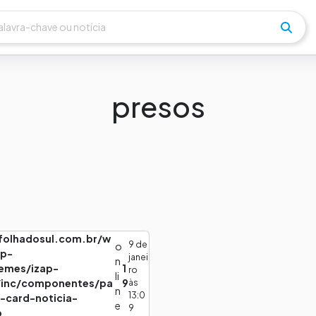
presos
lfolhadosul.com.br/w
9 de
o
wp-
janei
n
emes/izap-
1
ro
li
/inc/componentes/pa
9
às
n
13:0
k-card-noticia-
e
9
p