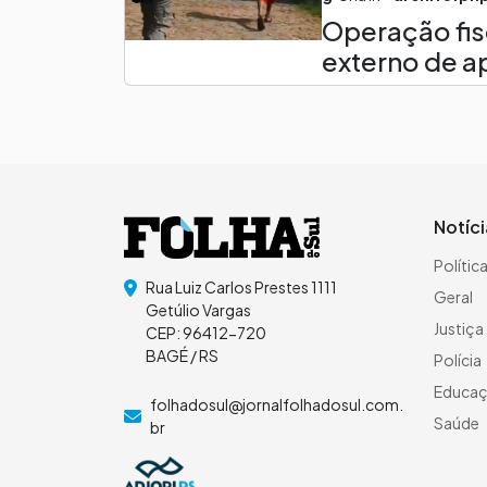
Operação fis
externo de 
Notíc
Polític
Rua Luiz Carlos Prestes 1111
Geral
Getúlio Vargas
Justiça
CEP: 96412-720
BAGÉ / RS
Polícia
Educa
folhadosul@jornalfolhadosul.com.
Saúde
br