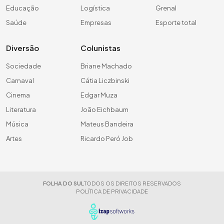
Educação
Logística
Grenal
Saúde
Empresas
Esporte total
Diversão
Colunistas
Sociedade
Briane Machado
Carnaval
Cátia Liczbinski
Cinema
Edgar Muza
Literatura
João Eichbaum
Música
Mateus Bandeira
Artes
Ricardo Peró Job
FOLHA DO SUL
TODOS OS DIREITOS RESERVADOS
POLÍTICA DE PRIVACIDADE