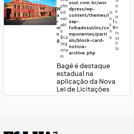
15
osul.com.br/wor
efin
d
W
dpress/wp-
e
ed
o
a
content/themes/i
ja
vari
n
r
zap-
1
n
abl
li
ni
folhadosul/inc/co
9
ei
e
n
ro
n
mponentes/parti
$ca
e
às
g
als/block-card-
teg
11:
noticia-
14
oria
archive.php
in
Bagé é destaque
estadual na
aplicação da Nova
Lei de Licitações