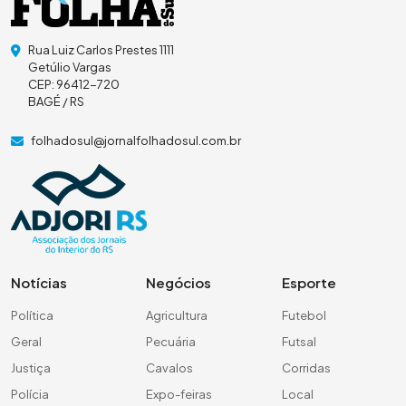
Rua Luiz Carlos Prestes 1111
Getúlio Vargas
CEP: 96412-720
BAGÉ / RS
folhadosul@jornalfolhadosul.com.br
Notícias
Negócios
Esporte
Política
Agricultura
Futebol
Geral
Pecuária
Futsal
Justiça
Cavalos
Corridas
Polícia
Expo-feiras
Local