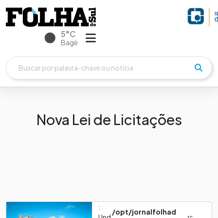
5°C
Bagé
Nova Lei de Licitações
:
/opt/jornalfolhad
Und