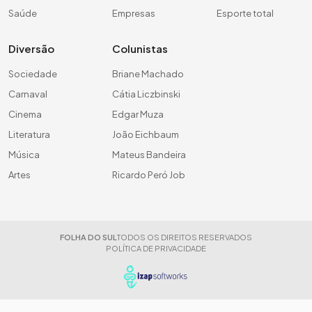
Saúde
Empresas
Esporte total
Diversão
Colunistas
Sociedade
Briane Machado
Carnaval
Cátia Liczbinski
Cinema
Edgar Muza
Literatura
João Eichbaum
Música
Mateus Bandeira
Artes
Ricardo Peró Job
FOLHA DO SUL
TODOS OS DIREITOS RESERVADOS
POLÍTICA DE PRIVACIDADE