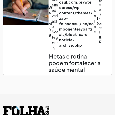
15
osul.com.br/wor
efin
d
W
dpress/wp-
e
ed
o
a
content/themes/i
ja
vari
n
r
zap-
1
n
abl
li
ni
folhadosul/inc/co
9
ei
e
n
ro
n
mponentes/parti
$ca
e
às
g
als/block-card-
teg
11:
noticia-
17
oria
archive.php
in
Metas e rotina
podem fortalecer a
saúde mental