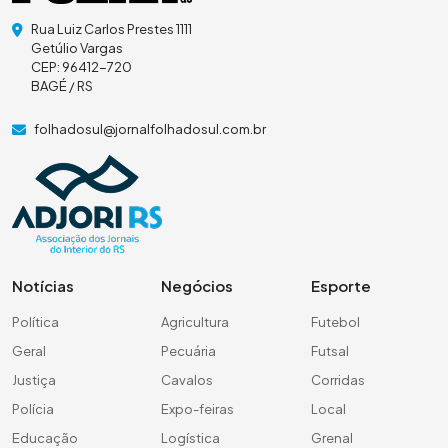
Rua Luiz Carlos Prestes 1111
Getúlio Vargas
CEP: 96412-720
BAGÉ / RS
folhadosul@jornalfolhadosul.com.br
Notícias
Negócios
Esporte
Política
Agricultura
Futebol
Geral
Pecuária
Futsal
Justiça
Cavalos
Corridas
Polícia
Expo-feiras
Local
Educação
Logística
Grenal