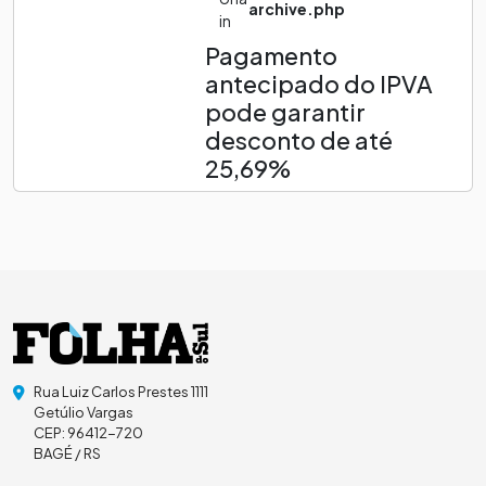
archive.php
in
Pagamento
antecipado do IPVA
pode garantir
desconto de até
25,69%
Rua Luiz Carlos Prestes 1111
Getúlio Vargas
CEP: 96412-720
BAGÉ / RS