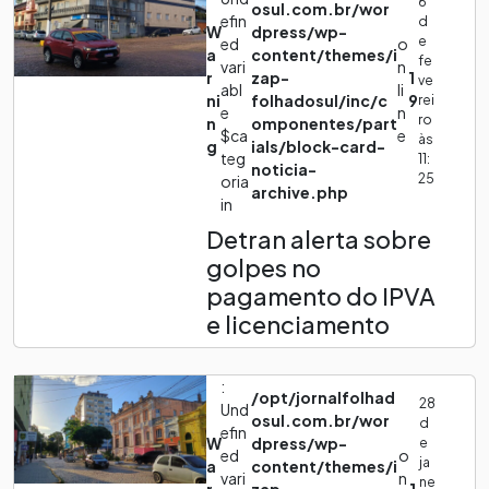
6
osul.com.br/wor
efin
d
W
dpress/wp-
e
ed
o
a
content/themes/i
fe
vari
n
r
zap-
1
ve
abl
li
ni
folhadosul/inc/c
9
rei
e
n
ro
n
omponentes/part
$ca
e
às
g
ials/block-card-
teg
11:
noticia-
25
oria
archive.php
in
Detran alerta sobre
golpes no
pagamento do IPVA
e licenciamento
:
/opt/jornalfolhad
28
Und
osul.com.br/wor
d
efin
W
dpress/wp-
e
ed
o
ja
a
content/themes/i
vari
n
ne