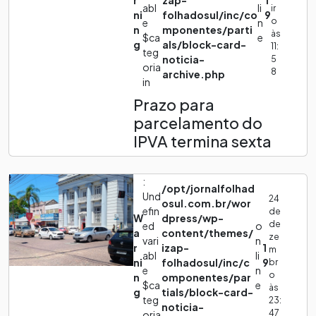
r
zap-
1
abl
li
ir
ni
folhadosul/inc/co
9
o
e
n
n
mponentes/parti
às
$ca
e
g
als/block-card-
11:
teg
noticia-
5
oria
8
archive.php
in
Prazo para
parcelamento do
IPVA termina sexta
:
/opt/jornalfolhad
Und
24
osul.com.br/wor
efin
de
W
dpress/wp-
de
ed
o
a
content/themes/
ze
vari
n
r
izap-
1
m
abl
li
ni
folhadosul/inc/c
9
br
e
n
o
n
omponentes/par
$ca
e
às
g
tials/block-card-
teg
23:
noticia-
47
oria