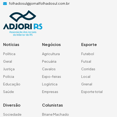
folhadosul@jornalfolhadosul.com.br
Notícias
Negócios
Esporte
Política
Agricultura
Futebol
Geral
Pecuária
Futsal
Justiça
Cavalos
Corridas
Polícia
Expo-feiras
Local
Educação
Logística
Grenal
Saúde
Empresas
Esporte total
Diversão
Colunistas
Sociedade
Briane Machado