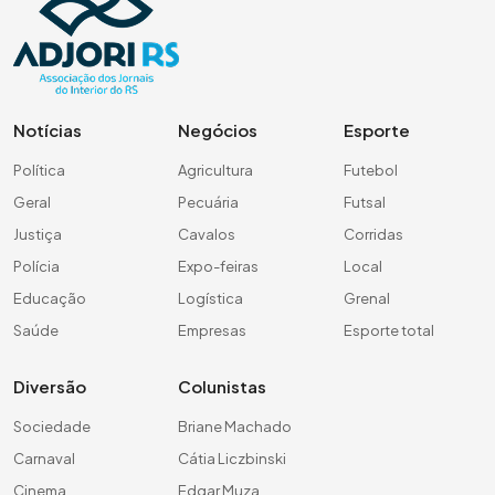
Notícias
Negócios
Esporte
Política
Agricultura
Futebol
Geral
Pecuária
Futsal
Justiça
Cavalos
Corridas
Polícia
Expo-feiras
Local
Educação
Logística
Grenal
Saúde
Empresas
Esporte total
Diversão
Colunistas
Sociedade
Briane Machado
Carnaval
Cátia Liczbinski
Cinema
Edgar Muza