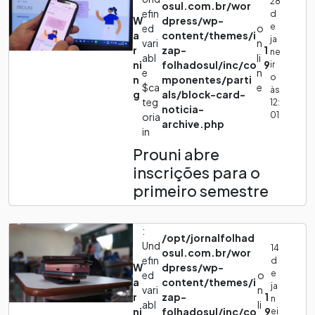
28
osul.com.br/wor
efin
d
W
dpress/wp-
e
ed
o
a
content/themes/i
ja
vari
n
r
zap-
1
ne
abl
li
ni
folhadosul/inc/co
9
ir
e
n
o
n
mponentes/parti
$ca
e
às
g
als/block-card-
teg
12:
noticia-
01
oria
archive.php
in
Prouni abre
inscrições para o
primeiro semestre
:
/opt/jornalfolhad
Und
14
osul.com.br/wor
efin
d
W
dpress/wp-
e
ed
o
a
content/themes/i
ja
vari
n
r
zap-
1
n
abl
li
ni
folhadosul/inc/co
9
ei