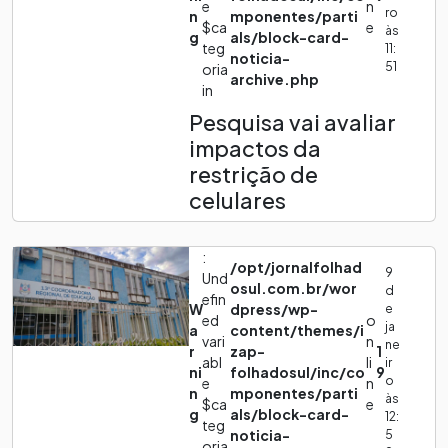
e
n
ro
n
mponentes/parti
$ca
e
às
g
als/block-card-
teg
11:
noticia-
51
oria
archive.php
in
Pesquisa vai avaliar
impactos da
restrição de
celulares
:
/opt/jornalfolhad
9
Und
osul.com.br/wor
d
efin
W
dpress/wp-
e
ed
o
ja
a
content/themes/i
vari
n
ne
r
zap-
1
abl
li
ir
ni
folhadosul/inc/co
9
o
e
n
n
mponentes/parti
às
$ca
e
g
als/block-card-
12:
teg
noticia-
5
oria