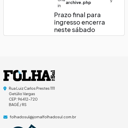
9
archive.php
in
Prazo final para
ingresso encerra
neste sábado
Rua Luiz Carlos Prestes 1111
Getúlio Vargas
CEP: 96412-720
BAGÉ / RS
folhadosul@jornalfolhadosul.com.br