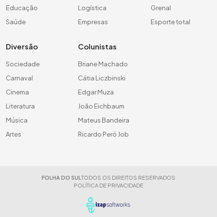
Educação
Logística
Grenal
Saúde
Empresas
Esporte total
Diversão
Colunistas
Sociedade
Briane Machado
Carnaval
Cátia Liczbinski
Cinema
Edgar Muza
Literatura
João Eichbaum
Música
Mateus Bandeira
Artes
Ricardo Peró Job
FOLHA DO SUL
TODOS OS DIREITOS RESERVADOS
POLÍTICA DE PRIVACIDADE