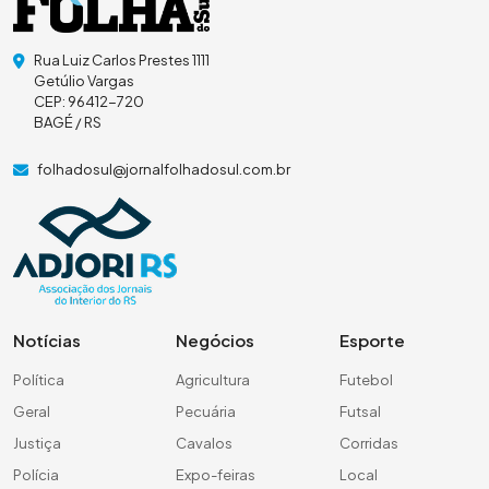
Rua Luiz Carlos Prestes 1111
Getúlio Vargas
CEP: 96412-720
BAGÉ / RS
folhadosul@jornalfolhadosul.com.br
Notícias
Negócios
Esporte
Política
Agricultura
Futebol
Geral
Pecuária
Futsal
Justiça
Cavalos
Corridas
Polícia
Expo-feiras
Local