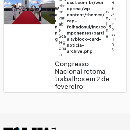
osul.com.br/wor
d
efin
W
dpress/wp-
e
ed
o
ja
a
content/themes/i
vari
n
ne
r
zap-
1
abl
li
ir
ni
folhadosul/inc/co
9
o
e
n
n
mponentes/parti
às
$ca
e
g
als/block-card-
11:
teg
noticia-
0
oria
3
archive.php
in
Congresso
Nacional retoma
trabalhos em 2 de
fevereiro