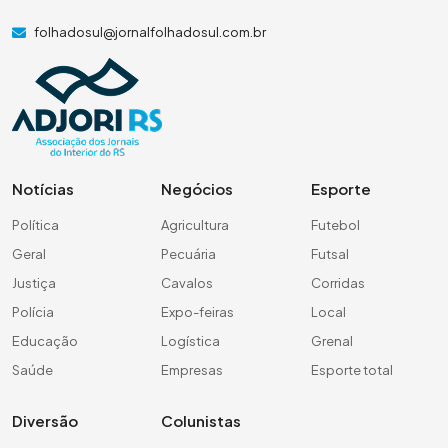
folhadosul@jornalfolhadosul.com.br
Notícias
Negócios
Esporte
Política
Agricultura
Futebol
Geral
Pecuária
Futsal
Justiça
Cavalos
Corridas
Polícia
Expo-feiras
Local
Educação
Logística
Grenal
Saúde
Empresas
Esporte total
Diversão
Colunistas