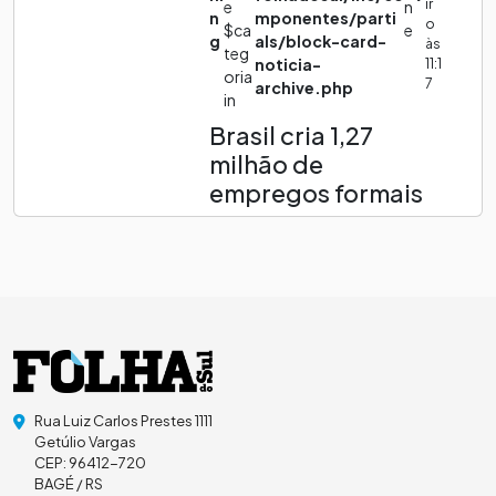
ir
e
n
n
mponentes/parti
o
$ca
e
g
als/block-card-
às
teg
noticia-
11:1
oria
7
archive.php
in
Brasil cria 1,27
milhão de
empregos formais
Rua Luiz Carlos Prestes 1111
Getúlio Vargas
CEP: 96412-720
BAGÉ / RS