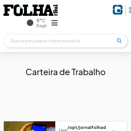
8°C
Bagé
Carteira de Trabalho
:
/opt/jornalfolhad
Und