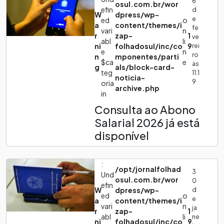
6
osul.com.br/wor
efin
d
W
dpress/wp-
e
ed
o
a
content/themes/i
fe
vari
n
r
zap-
1
ve
abl
li
ni
folhadosul/inc/co
9
rei
e
n
ro
n
mponentes/parti
$ca
e
às
g
als/block-card-
teg
11:1
noticia-
9
oria
archive.php
in
Consulta ao Abono
Salarial 2026 já está
disponível
:
/opt/jornalfolhad
3
Und
osul.com.br/wor
0
efin
W
dpress/wp-
d
ed
o
e
a
content/themes/i
vari
n
ja
r
zap-
1
abl
li
ne
ni
folhadosul/inc/co
9