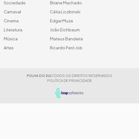
Sociedade
Briane Machado
Carnaval
Cátia Liczbinski
Cinema
Edgar Muza
Literatura
João Eichbaum
Música
Mateus Bandeira
Artes
Ricardo Peró Job
FOLHA DO SUL
TODOS OS DIREITOS RESERVADOS
POLÍTICA DE PRIVACIDADE