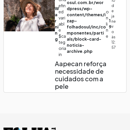
10
osul.com.br/wor
efin
d
W
dpress/wp-
e
ed
o
a
content/themes/i
ja
vari
n
r
zap-
1
ne
abl
li
ni
folhadosul/inc/co
9
ir
e
n
o
n
mponentes/parti
$ca
e
às
g
als/block-card-
teg
12:
noticia-
57
oria
archive.php
in
Aapecan reforça
necessidade de
cuidados com a
pele