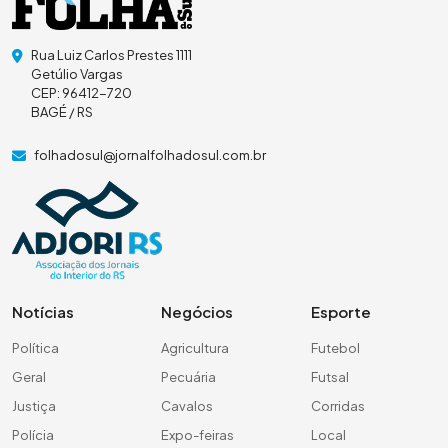
Rua Luiz Carlos Prestes 1111
Getúlio Vargas
CEP: 96412-720
BAGÉ / RS
folhadosul@jornalfolhadosul.com.br
Notícias
Negócios
Esporte
Política
Agricultura
Futebol
Geral
Pecuária
Futsal
Justiça
Cavalos
Corridas
Polícia
Expo-feiras
Local