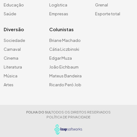
Educação
Logística
Grenal
Saúde
Empresas
Esporte total
Diversão
Colunistas
Sociedade
Briane Machado
Carnaval
Cátia Liczbinski
Cinema
Edgar Muza
Literatura
João Eichbaum
Música
Mateus Bandeira
Artes
Ricardo Peró Job
FOLHA DO SUL
TODOS OS DIREITOS RESERVADOS
POLÍTICA DE PRIVACIDADE