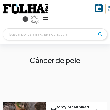
6°C
Bagé
Câncer de pele
:
/opt/jornalfolhad
Und