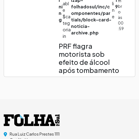
r
izap-
1
m
abl
li
ni
folhadosul/inc/c
9
br
e
n
o
n
omponentes/par
$ca
e
às
g
tials/block-card-
teg
00
noticia-
:59
oria
archive.php
in
PRF flagra
motorista sob
efeito de álcool
após tombamento
Rua Luiz Carlos Prestes 1111