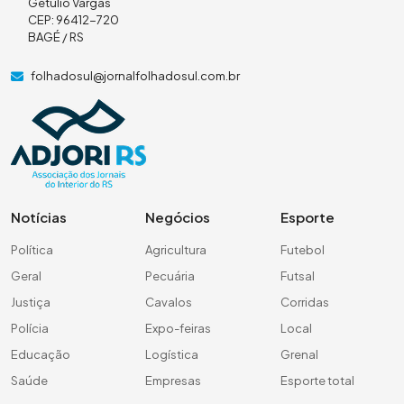
Getúlio Vargas
CEP: 96412-720
BAGÉ / RS
folhadosul@jornalfolhadosul.com.br
Notícias
Negócios
Esporte
Política
Agricultura
Futebol
Geral
Pecuária
Futsal
Justiça
Cavalos
Corridas
Polícia
Expo-feiras
Local
Educação
Logística
Grenal
Saúde
Empresas
Esporte total