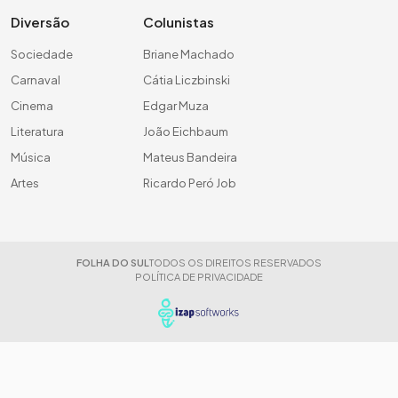
Diversão
Colunistas
Sociedade
Briane Machado
Carnaval
Cátia Liczbinski
Cinema
Edgar Muza
Literatura
João Eichbaum
Música
Mateus Bandeira
Artes
Ricardo Peró Job
FOLHA DO SUL
TODOS OS DIREITOS RESERVADOS
POLÍTICA DE PRIVACIDADE