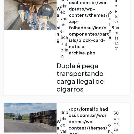
11
osul.com.br/wor
efin
d
W
dpress/wp-
e
ed
o
a
content/themes/i
fe
vari
n
r
zap-
1
ve
abl
li
ni
folhadosul/inc/c
9
rei
e
n
ro
n
omponentes/part
$ca
e
às
g
ials/block-card-
teg
12:
noticia-
01
oria
archive.php
in
Dupla é pega
transportando
carga ilegal de
cigarros
:
/opt/jornalfolhad
Und
30
osul.com.br/wor
efin
de
W
dpress/wp-
de
ed
o
a
content/themes/
ze
vari
n