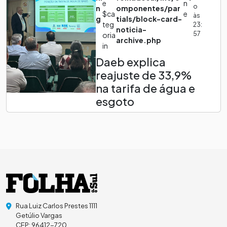
e
n
o
n
omponentes/par
$ca
e
às
g
tials/block-card-
teg
23:
noticia-
57
oria
archive.php
in
Daeb explica
reajuste de 33,9%
na tarifa de água e
esgoto
Rua Luiz Carlos Prestes 1111
Getúlio Vargas
CEP: 96412-720