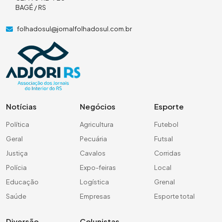
BAGÉ / RS
folhadosul@jornalfolhadosul.com.br
Notícias
Negócios
Esporte
Política
Agricultura
Futebol
Geral
Pecuária
Futsal
Justiça
Cavalos
Corridas
Polícia
Expo-feiras
Local
Educação
Logística
Grenal
Saúde
Empresas
Esporte total
Diversão
Colunistas