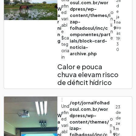
26
osul.com.br/wor
efin
d
W
dpress/wp-
e
ed
o
a
content/themes/i
ja
vari
n
r
zap-
1
ne
abl
li
ni
folhadosul/inc/c
9
iro
e
n
às
n
omponentes/part
$ca
e
19:
g
ials/block-card-
teg
3
noticia-
0
oria
archive.php
in
Calor e pouca
chuva elevam risco
de déficit hídrico
:
/opt/jornalfolhad
Und
23
osul.com.br/wor
efin
de
W
dpress/wp-
de
ed
o
a
content/themes/
ze
vari
n
r
izap-
1
m
abl
li
ni
folhadosul/inc/c
9
br