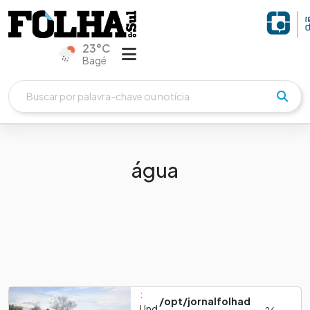
23°C
Bagé
água
:
/opt/jornalfolhad
Und