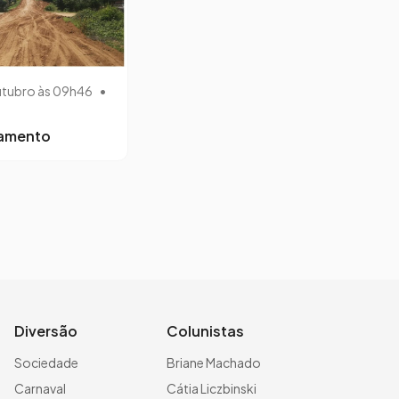
utubro às 09h46
•
lamento
Diversão
Colunistas
Sociedade
Briane Machado
Carnaval
Cátia Liczbinski