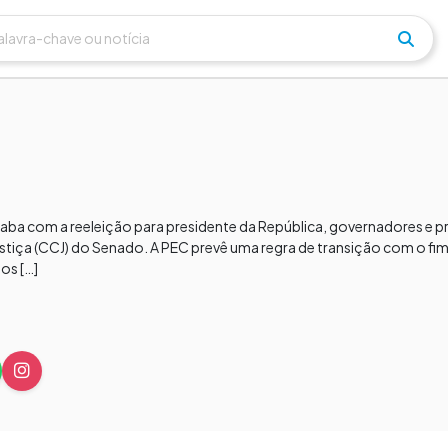
ba com a reeleição para presidente da República, governadores e pre
ustiça (CCJ) do Senado. A PEC prevê uma regra de transição com o fi
os […]