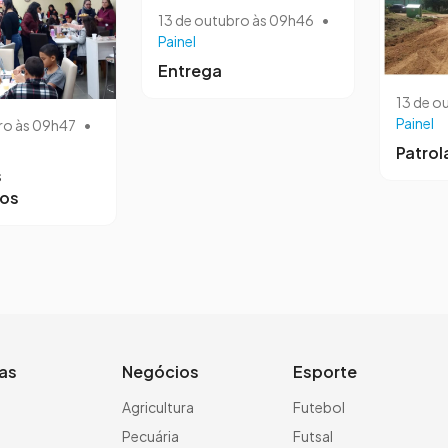
13 de outubro às 09h46
•
Painel
Entrega
13 de o
Painel
ro às 09h47
•
Patro
s
ros
ias
Negócios
Esporte
a
Agricultura
Futebol
Pecuária
Futsal