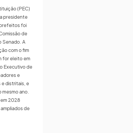
ituição (PEC)
a presidente
refeitos foi
a Comissão de
do Senado. A
ção com o fim
 for eleito em
o Executivo de
readores e
 distritais, e
a o mesmo ano.
os em 2028
s ampliados de