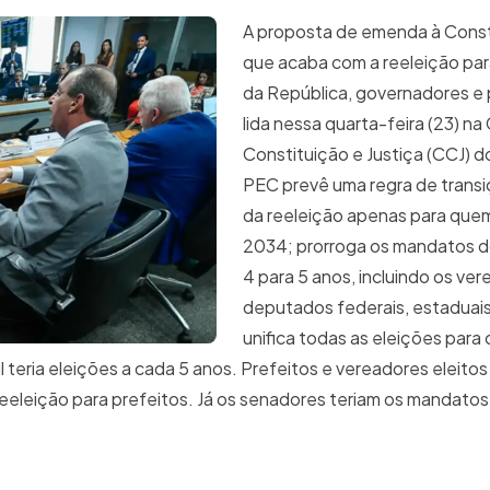
A proposta de emenda à Const
que acaba com a reeleição par
da República, governadores e p
lida nessa quarta-feira (23) n
Constituição e Justiça (CCJ) 
PEC prevê uma regra de transi
da reeleição apenas para quem
2034; prorroga os mandatos d
4 para 5 anos, incluindo os ve
deputados federais, estaduais e
unifica todas as eleições par
il teria eleições a cada 5 anos. Prefeitos e vereadores eleit
reeleição para prefeitos. Já os senadores teriam os mandato