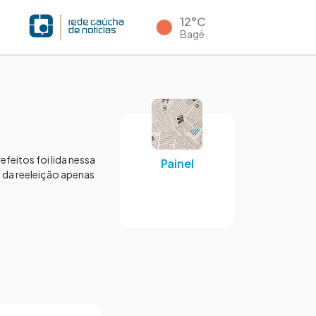
12°C
Bagé
feitos foi lida nessa
Painel
m da reeleição apenas