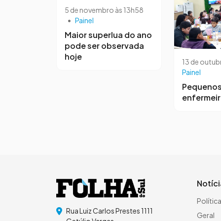
5 de novembro às 13h58
•
Painel
Maior superlua do ano
pode ser observada
hoje
13 de outub
Painel
Pequeno
enfermei
Notíc
Polític
Rua Luiz Carlos Prestes 1111
Geral