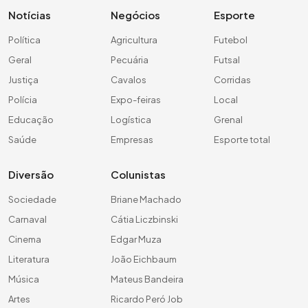
Notícias
Negócios
Esporte
Política
Agricultura
Futebol
Geral
Pecuária
Futsal
Justiça
Cavalos
Corridas
Polícia
Expo-feiras
Local
Educação
Logística
Grenal
Saúde
Empresas
Esporte total
Diversão
Colunistas
Sociedade
Briane Machado
Carnaval
Cátia Liczbinski
Cinema
Edgar Muza
Literatura
João Eichbaum
Música
Mateus Bandeira
Artes
Ricardo Peró Job