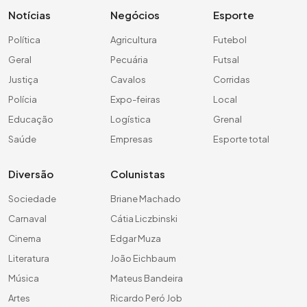
Notícias
Negócios
Esporte
Política
Agricultura
Futebol
Geral
Pecuária
Futsal
Justiça
Cavalos
Corridas
Polícia
Expo-feiras
Local
Educação
Logística
Grenal
Saúde
Empresas
Esporte total
Diversão
Colunistas
Sociedade
Briane Machado
Carnaval
Cátia Liczbinski
Cinema
Edgar Muza
Literatura
João Eichbaum
Música
Mateus Bandeira
Artes
Ricardo Peró Job