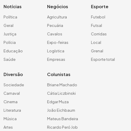
Notícias
Negócios
Esporte
Política
Agricultura
Futebol
Geral
Pecuária
Futsal
Justiça
Cavalos
Corridas
Polícia
Expo-feiras
Local
Educação
Logística
Grenal
Saúde
Empresas
Esporte total
Diversão
Colunistas
Sociedade
Briane Machado
Carnaval
Cátia Liczbinski
Cinema
Edgar Muza
Literatura
João Eichbaum
Música
Mateus Bandeira
Artes
Ricardo Peró Job