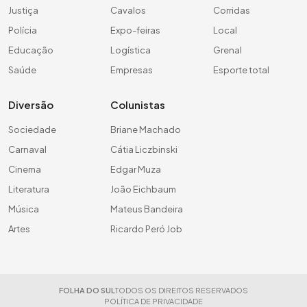
Justiça
Cavalos
Corridas
Polícia
Expo-feiras
Local
Educação
Logística
Grenal
Saúde
Empresas
Esporte total
Diversão
Colunistas
Sociedade
Briane Machado
Carnaval
Cátia Liczbinski
Cinema
Edgar Muza
Literatura
João Eichbaum
Música
Mateus Bandeira
Artes
Ricardo Peró Job
FOLHA DO SUL
TODOS OS DIREITOS RESERVADOS
POLÍTICA DE PRIVACIDADE