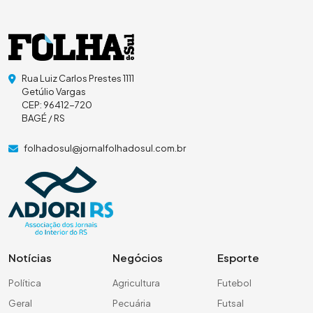
Rua Luiz Carlos Prestes 1111
Getúlio Vargas
CEP: 96412-720
BAGÉ / RS
folhadosul@jornalfolhadosul.com.br
Notícias
Negócios
Esporte
Política
Agricultura
Futebol
Geral
Pecuária
Futsal