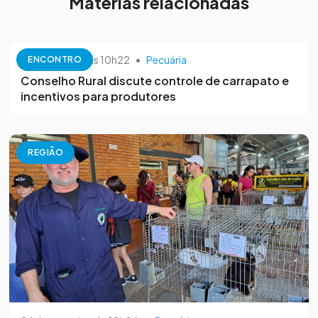
Matérias relacionadas
10 de outubro às 10h22
•
Pecuária
ENCONTRO
Conselho Rural discute controle de carrapato e
incentivos para produtores
REGIÃO