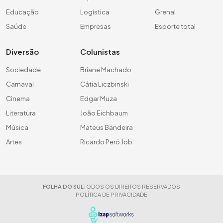
Educação
Logística
Grenal
Saúde
Empresas
Esporte total
Diversão
Colunistas
Sociedade
Briane Machado
Carnaval
Cátia Liczbinski
Cinema
Edgar Muza
Literatura
João Eichbaum
Música
Mateus Bandeira
Artes
Ricardo Peró Job
FOLHA DO SUL
TODOS OS DIREITOS RESERVADOS
POLÍTICA DE PRIVACIDADE