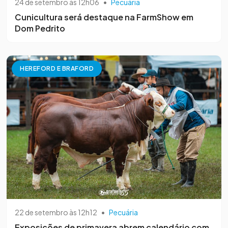
24 de setembro às 12h06
•
Pecuária
Cunicultura será destaque na FarmShow em
Dom Pedrito
HEREFORD E BRAFORD
22 de setembro às 12h12
•
Pecuária
Exposições de primavera abrem calendário com