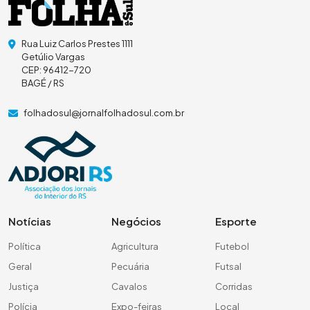
Rua Luiz Carlos Prestes 1111
Getúlio Vargas
CEP: 96412-720
BAGÉ / RS
folhadosul@jornalfolhadosul.com.br
Notícias
Negócios
Esporte
Política
Agricultura
Futebol
Geral
Pecuária
Futsal
Justiça
Cavalos
Corridas
Polícia
Expo-feiras
Local